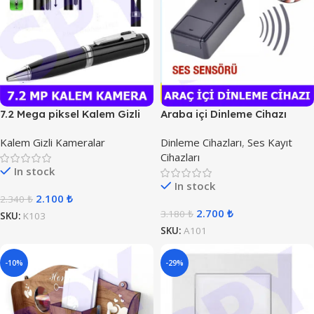
7.2 Mega piksel Kalem Gizli
Araba içi Dinleme Cihazı
Kamera
Kalem Gizli Kameralar
Dinleme Cihazları
,
Ses Kayıt
Cihazları
In stock
In stock
2.100
₺
2.340
₺
2.700
₺
3.180
₺
SKU:
K103
SKU:
A101
-10%
-29%