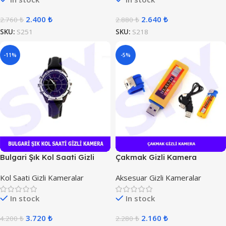
2.400
₺
2.640
₺
2.760
₺
2.880
₺
SKU:
S251
SKU:
S218
-11%
-5%
Bulgari Şık Kol Saati Gizli
Çakmak Gizli Kamera
Kamera
Kol Saati Gizli Kameralar
Aksesuar Gizli Kameralar
In stock
In stock
3.720
₺
2.160
₺
4.200
₺
2.280
₺