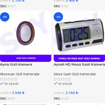
2.100
₺
2.400
₺
2.340
₺
2.640
₺
SKU:
A107
SKU:
S151
-8%
-8%
Ayna Gizli Kamera
Aynalı HD Masa Saat Kamera
Aksesuar Gizli Kameralar
Masa Saati Gizli Kameralar
In stock
In stock
2.940
₺
2.760
₺
3.180
₺
3.000
₺
SKU:
S327
SKU:
s132