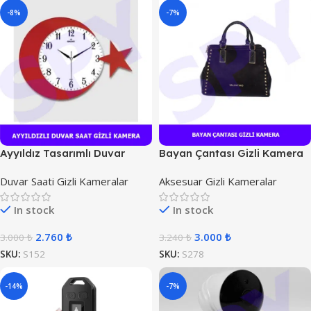
-8%
-7%
Ayyıldız Tasarımlı Duvar
Bayan Çantası Gizli Kamera
Saat Kamera
Duvar Saati Gizli Kameralar
Aksesuar Gizli Kameralar
In stock
In stock
2.760
₺
3.000
₺
3.000
₺
3.240
₺
SKU:
S152
SKU:
S278
-14%
-7%