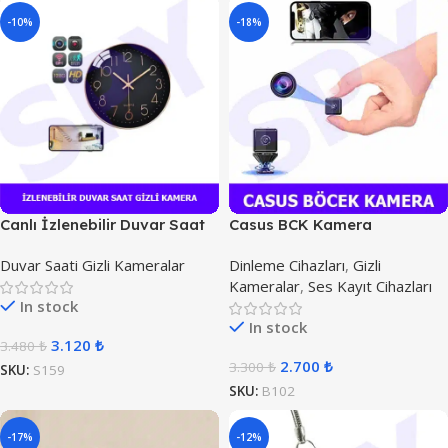
-10%
-18%
Canlı İzlenebilir Duvar Saat
Casus BCK Kamera
Kamera
Duvar Saati Gizli Kameralar
Dinleme Cihazları
,
Gizli
Kameralar
,
Ses Kayıt Cihazları
In stock
In stock
3.120
₺
3.480
₺
2.700
₺
3.300
₺
SKU:
S159
SKU:
B102
-17%
-12%