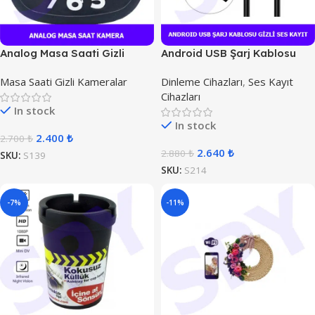
Analog Masa Saati Gizli
Android USB Şarj Kablosu
Kamera
Gizli Ses Kayıt
Masa Saati Gizli Kameralar
Dinleme Cihazları
,
Ses Kayıt
Cihazları
In stock
In stock
2.400
₺
2.700
₺
2.640
₺
2.880
₺
SKU:
S139
SKU:
S214
-7%
-11%