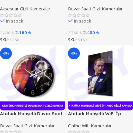
Kamera
Aksesuar Gizli Kameralar
Duvar Saati Gizli Kameralar
In stock
In stock
2.160
₺
2.400
₺
2.400
₺
2.760
₺
SKU:
S350
SKU:
S153
-8%
-8%
Atatürk Manşetli Duvar Saat
Atatürk Manşetli WiFi İp
Kamera
Tablo Gizli Kamera
Duvar Saati Gizli Kameralar
Online Wifi Kameralar