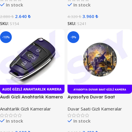
In stock
In stock
2.640
₺
3.960
₺
2.880
₺
4.320
₺
SKU:
S154
SKU:
S241
-10%
-9%
Audi Gizli Anahtarlık Kamera
Ayasofya Duvar Saat
Kamera
Anahtarlık Gizli Kameralar
Duvar Saati Gizli Kameralar
In stock
In stock