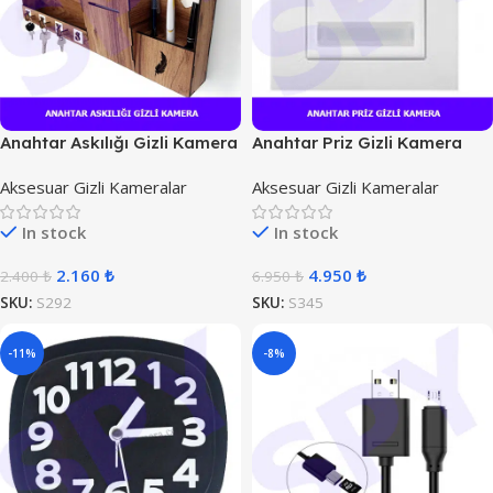
Anahtar Askılığı Gizli Kamera
Anahtar Priz Gizli Kamera
Aksesuar Gizli Kameralar
Aksesuar Gizli Kameralar
In stock
In stock
2.160
₺
4.950
₺
2.400
₺
6.950
₺
SKU:
S292
SKU:
S345
-11%
-8%