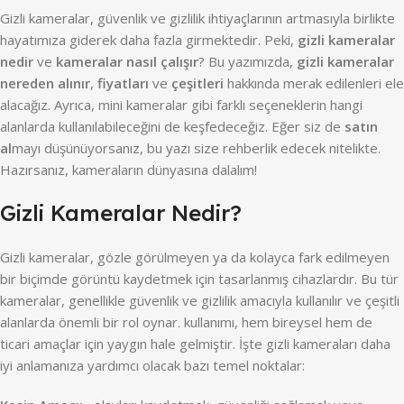
Gizli kameralar, güvenlik ve gizlilik ihtiyaçlarının artmasıyla birlikte
hayatımıza giderek daha fazla girmektedir. Peki,
gizli kameralar
nedir
ve
kameralar nasıl çalışır
? Bu yazımızda,
gizli kameralar
nereden alınır
,
fiyatları
ve
çeşitleri
hakkında merak edilenleri ele
alacağız. Ayrıca, mini kameralar gibi farklı seçeneklerin hangi
alanlarda kullanılabileceğini de keşfedeceğiz. Eğer siz de
satın
al
mayı düşünüyorsanız, bu yazı size rehberlik edecek nitelikte.
Hazırsanız, kameraların dünyasına dalalım!
Gizli Kameralar Nedir?
Gizli kameralar, gözle görülmeyen ya da kolayca fark edilmeyen
bir biçimde görüntü kaydetmek için tasarlanmış cihazlardır. Bu tür
kameralar, genellikle güvenlik ve gizlilik amacıyla kullanılır ve çeşitli
alanlarda önemli bir rol oynar. kullanımı, hem bireysel hem de
ticari amaçlar için yaygın hale gelmiştir. İşte gizli kameraları daha
iyi anlamanıza yardımcı olacak bazı temel noktalar: