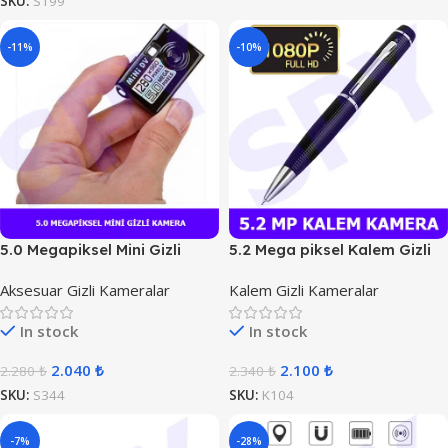
SKU:
S199
-11%
-10%
5.0 Megapiksel Mini Gizli
5.2 Mega piksel Kalem Gizli
Kamera
Kamera
Aksesuar Gizli Kameralar
Kalem Gizli Kameralar
In stock
In stock
2.040
₺
2.100
₺
2.280
₺
2.340
₺
SKU:
S344
SKU:
K104
-7%
-28%