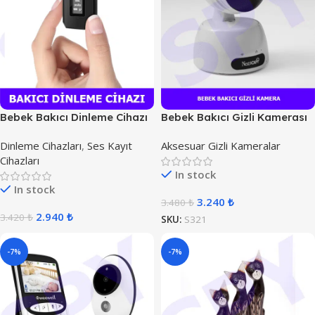
Bebek Bakıcı Dinleme Cihazı
Bebek Bakıcı Gizli Kamerası
Dinleme Cihazları
,
Ses Kayıt
Aksesuar Gizli Kameralar
Cihazları
In stock
In stock
3.240
₺
3.480
₺
2.940
₺
3.420
₺
SKU:
S321
-7%
-7%