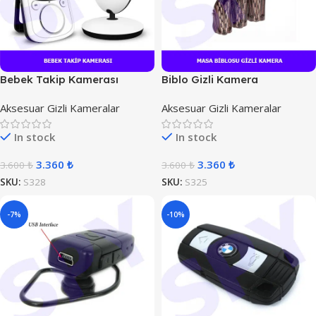
Bebek Takip Kamerası
Biblo Gizli Kamera
Aksesuar Gizli Kameralar
Aksesuar Gizli Kameralar
In stock
In stock
3.360
₺
3.360
₺
3.600
₺
3.600
₺
SKU:
S328
SKU:
S325
-7%
-10%