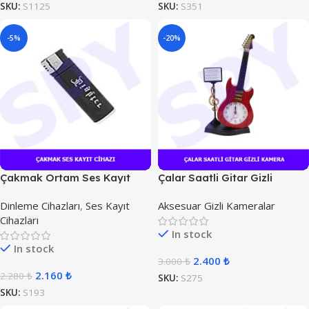
SKU:
S1125
SKU:
S351
-5%
-20%
Çakmak Ortam Ses Kayıt
Çalar Saatli Gitar Gizli
Cihazı
Kamera
Dinleme Cihazları
,
Ses Kayıt
Aksesuar Gizli Kameralar
Cihazları
In stock
In stock
2.400
₺
3.000
₺
2.160
₺
2.280
₺
SKU:
S275
SKU:
S193