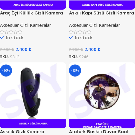
Araç İçi Küllük Gizli Kamera
Askılı Kapı Süsü Gizli Kamera
Aksesuar Gizli Kameralar
Aksesuar Gizli Kameralar
In stock
In stock
2.400
₺
2.400
₺
2.580
₺
2.700
₺
SKU:
S313
SKU:
S246
-10%
-13%
Askılık Gizli Kamera
Atatürk Baskılı Duvar Saat