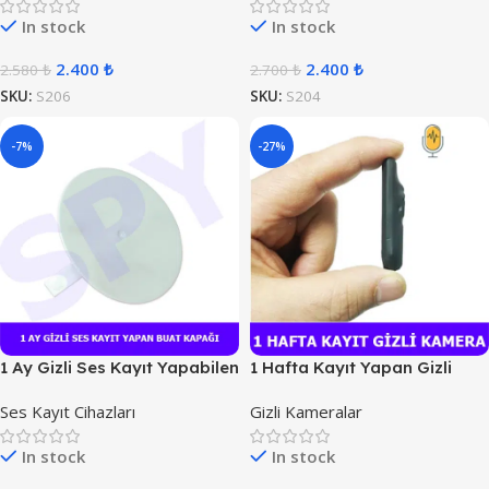
In stock
In stock
2.400
₺
2.400
₺
2.580
₺
2.700
₺
SKU:
S206
SKU:
S204
-7%
-27%
1 Ay Gizli Ses Kayıt Yapabilen
1 Hafta Kayıt Yapan Gizli
Buat Kapağı
Kamera
Ses Kayıt Cihazları
Gizli Kameralar
In stock
In stock