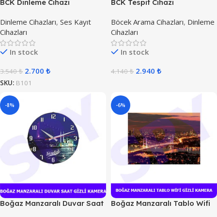
BCK Dinleme Cihazı
BCK Tespit Cihazı
Dinleme Cihazları
,
Ses Kayıt
Böcek Arama Cihazları
,
Dinleme
Cihazları
Cihazları
In stock
In stock
2.700
₺
2.940
₺
3.540
₺
4.140
₺
SKU:
B101
-8%
-6%
Boğaz Manzaralı Duvar Saat
Boğaz Manzaralı Tablo Wifi
Kamera
Gizli Kamera