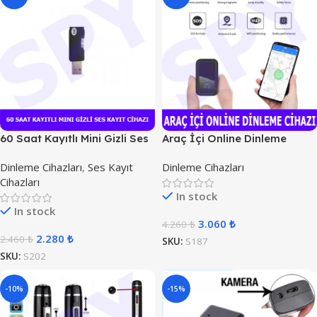
60 Saat Kayıtlı Mini Gizli Ses
Araç İçi Online Dinleme
Kayıt Cihazı
Cihazı
Dinleme Cihazları
,
Ses Kayıt
Dinleme Cihazları
Cihazları
In stock
In stock
3.060
₺
4.260
₺
2.280
₺
2.460
₺
SKU:
S187
SKU:
S202
-10%
-15%