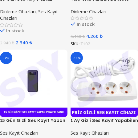
Cihazı
Dinleme Cihazları
,
Ses Kayıt
Dinleme Cihazları
Cihazları
In stock
In stock
4.260
₺
5.460
₺
2.340
₺
2.940
₺
SKU:
T102
-7%
-11%
15 Gün Gizli Ses Kayıt Yapan
1 Ay Gizli Ses Kayıt Yapabilen
Power Bank
3 lü Priz
Ses Kayıt Cihazları
Ses Kayıt Cihazları