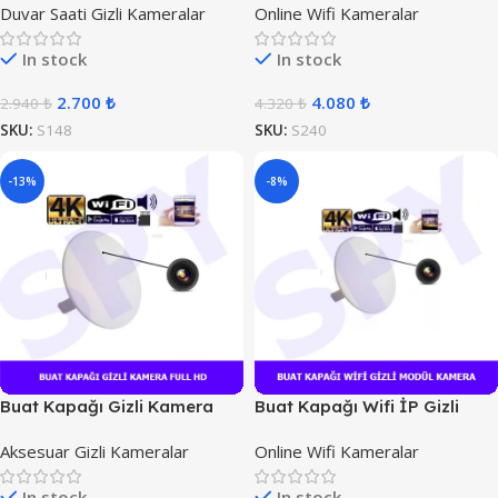
Duvar Saati Gizli Kameralar
Online Wifi Kameralar
In stock
In stock
2.700
₺
4.080
₺
2.940
₺
4.320
₺
SKU:
S148
SKU:
S240
-13%
-8%
Buat Kapağı Gizli Kamera
Buat Kapağı Wifi İP Gizli
Full HD
Kamera
Aksesuar Gizli Kameralar
Online Wifi Kameralar
In stock
In stock