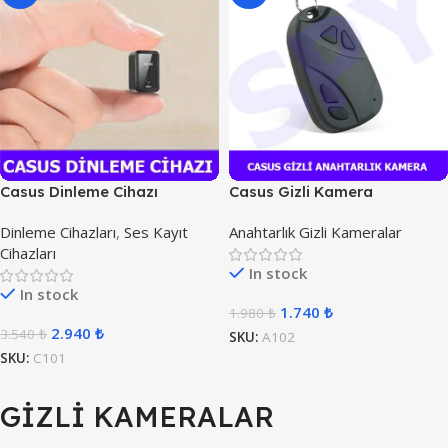
Casus Dinleme Cihazı
Casus Gizli Kamera
Anahtarlık
Dinleme Cihazları
,
Ses Kayıt
Anahtarlık Gizli Kameralar
Cihazları
In stock
In stock
1.740
₺
1.980
₺
2.940
₺
3.540
₺
SKU:
A102
SKU:
C101
GİZLİ KAMERALAR