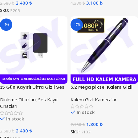
2.400
₺
3.180
₺
2.580
₺
4.380
₺
SKU:
S205
-7%
-17%
15 Gün Kayıtlı Ultra Gizli Ses
3.2 Mega piksel Kalem Gizli
Kayıt Cihazı
Kamera
Dinleme Cihazları
,
Ses Kayıt
Kalem Gizli Kameralar
Cihazları
In stock
In stock
1.800
₺
2.160
₺
2.400
₺
2.580
₺
SKU:
K102