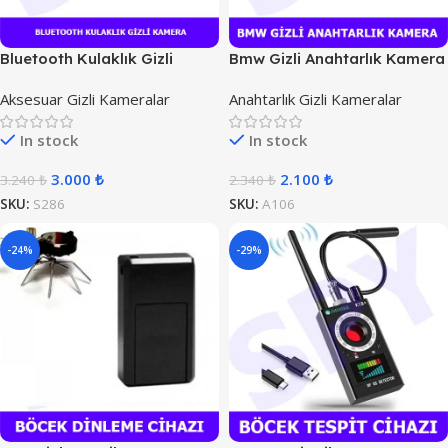
Bluetooth Kulaklık Gizli
Bmw Gizli Anahtarlık Kamera
Kamera
Aksesuar Gizli Kameralar
Anahtarlık Gizli Kameralar
In stock
In stock
3.000
₺
2.100
₺
3.240
₺
2.340
₺
SKU:
S286
SKU:
A106
-24%
-29%