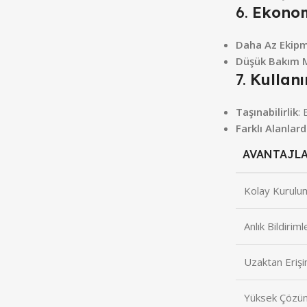
6.
Ekono
Daha Az Ekipm
Düşük Bakım M
7.
Kullanı
Taşınabilirlik
: 
Farklı Alanlar
AVANTAJL
Kolay Kurulu
Anlık Bildiriml
Uzaktan Eriş
Yüksek Çözün