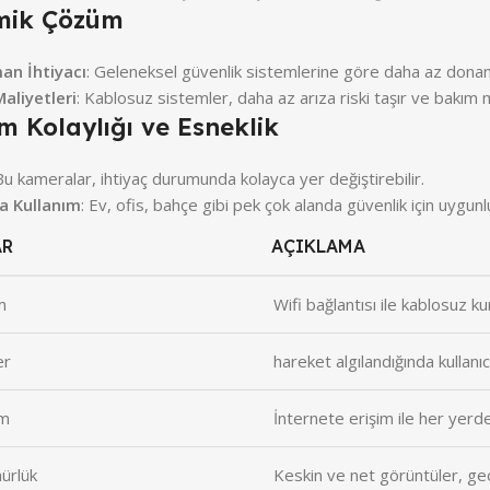
mik Çözüm
an İhtiyacı
: Geleneksel güvenlik sistemlerine göre daha az donanı
aliyetleri
: Kablosuz sistemler, daha az arıza riski taşır ve bakım m
m Kolaylığı ve Esneklik
Bu kameralar, ihtiyaç durumunda kolayca yer değiştirebilir.
da Kullanım
: Ev, ofis, bahçe gibi pek çok alanda güvenlik için uygunl
AR
AÇIKLAMA
m
Wifi bağlantısı ile kablosuz k
er
hareket algılandığında kullanı
im
İnternete erişim ile her yerd
ürlük
Keskin ve net görüntüler, gec