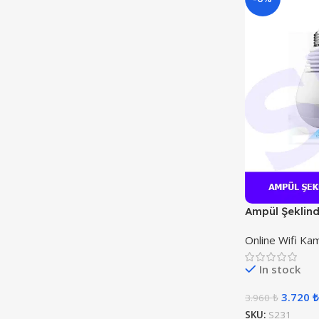
Ampül Şeklind
Online Wifi Ka
In stock
3.720
₺
3.960
₺
SKU:
S231