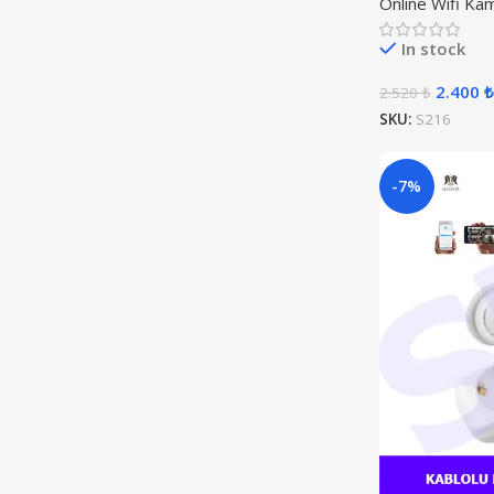
Online Wifi Ka
In stock
2.400
₺
2.520
₺
SKU:
S216
-7%