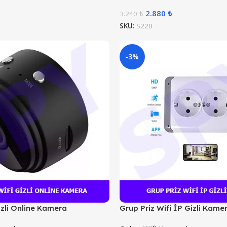
2.880
₺
3.240
₺
SKU:
S220
-3%
izli Online Kamera
Grup Priz Wifi İP Gizli Kame