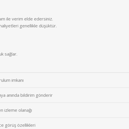
m ile verim elde edersiniz.
aliyetleri genellikle düşüktür.
uk sağlar.
urulum imkanı
cıya anında bildirim gönderir
en izleme olanağı
e görüş özellikleri