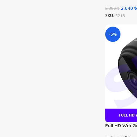
2.640
₺
2.880
₺
SKU:
S218
-5%
Full HD Wifi G