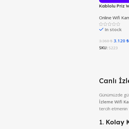
Kablolu Priz W
Online Wifi Ka
In stock
3.120
₺
3.360
₺
SKU:
S223
Canlı İz
Günümüzde güven
İzleme Wifi K
tercih etmenin 
1.
Kolay 