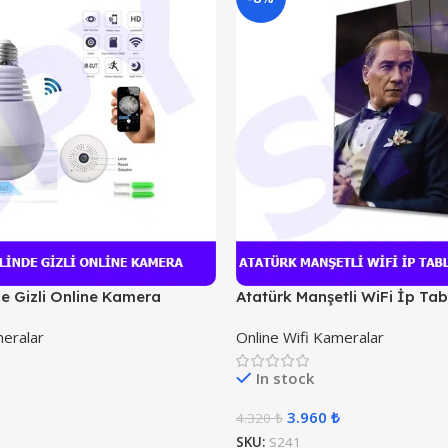
e Gizli Online Kamera
Atatürk Manşetli WiFi İp Tabl
Kamera
meralar
Online Wifi Kameralar
In stock
3.960
₺
4.320
₺
SKU:
S241