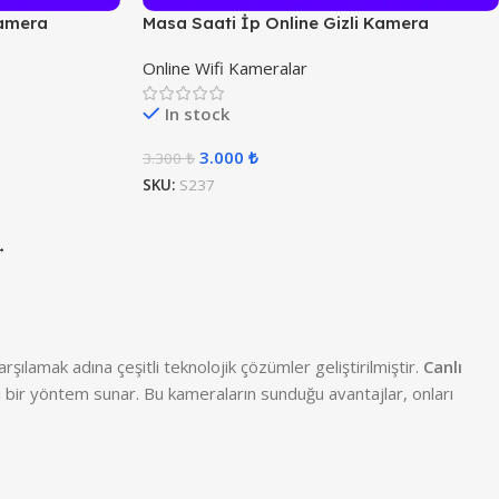
Kamera
Masa Saati İp Online Gizli Kamera
Online Wifi Kameralar
In stock
3.000
₺
3.300
₺
SKU:
S237
→
ılamak adına çeşitli teknolojik çözümler geliştirilmiştir.
Canlı
li bir yöntem sunar. Bu kameraların sunduğu avantajlar, onları