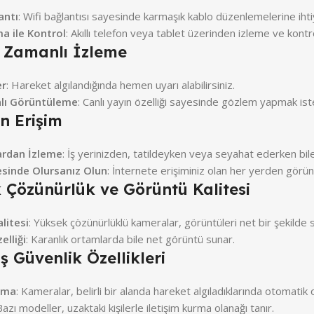
antı
: Wifi bağlantısı sayesinde karmaşık kablo düzenlemelerine iht
a ile Kontrol
: Akıllı telefon veya tablet üzerinden izleme ve kontr
 Zamanlı İzleme
er
: Hareket algılandığında hemen uyarı alabilirsiniz.
lı Görüntüleme
: Canlı yayın özelliği sayesinde gözlem yapmak istedi
n Erişim
ardan İzleme
: İş yerinizden, tatildeyken veya seyahat ederken bile
sinde Olursanız Olun
: İnternete erişiminiz olan her yerden görünt
 Çözünürlük ve Görüntü Kalitesi
litesi
: Yüksek çözünürlüklü kameralar, görüntüleri net bir şekilde s
lliği
: Karanlık ortamlarda bile net görüntü sunar.
ş Güvenlik Özellikleri
ama
: Kameralar, belirli bir alanda hareket algıladıklarında otomatik 
Bazı modeller, uzaktaki kişilerle iletişim kurma olanağı tanır.