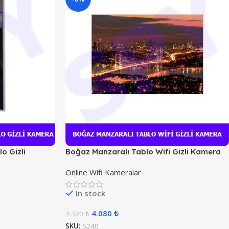
o Gizli
Boğaz Manzaralı Tablo Wifi Gizli Kamera
Online Wifi Kameralar
In stock
4.080
₺
4.320
₺
SKU:
S240