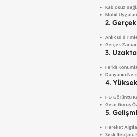
Kablosuz Bağl
Mobil Uygulam
2.
Gerçek
Anlık Bildiriml
Gerçek Zaman
3.
Uzakta
Farklı Konuml
Dünyanın Nere
4.
Yüksek
HD Görüntü Ka
Gece Görüş Öze
5.
Gelişmi
Hareket Algıl
Sesli İletişim
: 