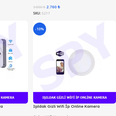
2.760
₺
3.000
₺
SKU:
S217
-10%
ra
Işıldak Gizli Wifi İp Online Kamera