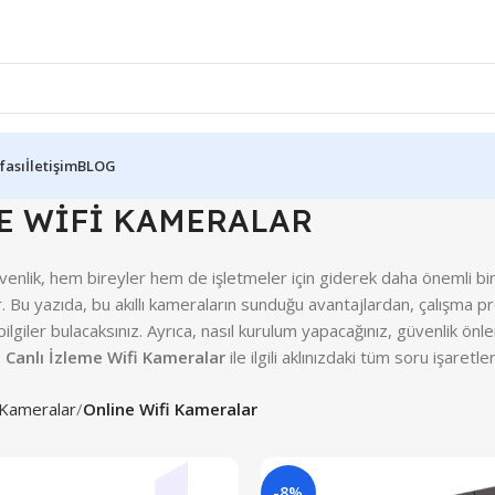
fası
İletişim
BLOG
E WİFİ KAMERALAR
lik, hem bireyler hem de işletmeler için giderek daha önemli bir
. Bu yazıda, bu akıllı kameraların sunduğu avantajlardan, çalışma p
lgiler bulacaksınız. Ayrıca, nasıl kurulum yapacağınız, güvenlik önl
,
Canlı İzleme Wifi Kameralar
ile ilgili aklınızdaki tüm soru işaretl
 Kameralar
Online Wifi Kameralar
-8%