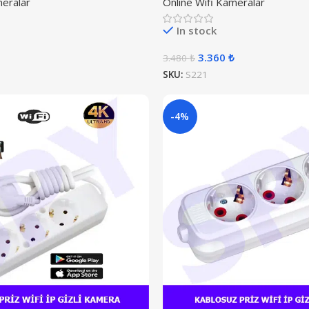
meralar
Online Wifi Kameralar
In stock
3.360
₺
3.480
₺
SKU:
S221
-4%