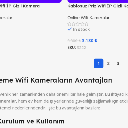
ifi İP Gizli Kamera
Kablosuz Priz Wifi İP Gizli 
meralar
Online Wifi Kameralar
In stock
3.180
₺
3.300
₺
SKU:
S222
1
2
3
leme Wifi Kameraların Avantajları
lik her zamankinden daha önemli bir hale gelmiştir. Bu ihtiyacı karş
ameralar
, hem ev hem de iş yerlerinde güvenliği sağlamak için etki
temel nedenlerindendir. İşte bu avantajların bazıları:
Kurulum ve Kullanım