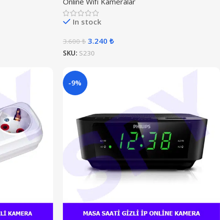
Online Wifi Kameralar
In stock
3.240
₺
3.600
₺
SKU:
S230
-9%