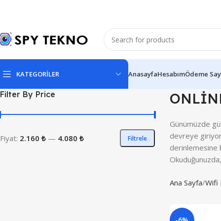
KATEGORİLER
Anasayfa
Hesabım
Ödeme Say
Filter By Price
ONLİN
Günümüzde güven
devreye giriyor
Fiyat:
2.160 ₺
—
4.080 ₺
Filtrele
derinlemesine bi
Okuduğunuzda
Ana Sayfa
Wifi
-6%