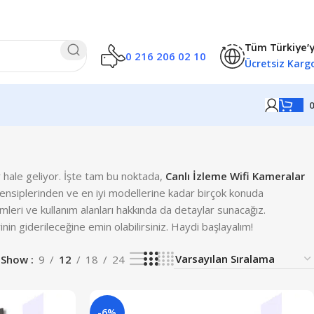
Tüm Türkiye'
0 216 206 02 10
Ücretsiz Karg
 hale geliyor. İşte tam bu noktada,
Canlı İzleme Wifi Kameralar
rensiplerinden ve en iyi modellerine kadar birçok konuda
emleri ve kullanım alanları hakkında da detaylar sunacağız.
erinin giderileceğine emin olabilirsiniz. Haydi başlayalım!
Show
9
12
18
24
-6%