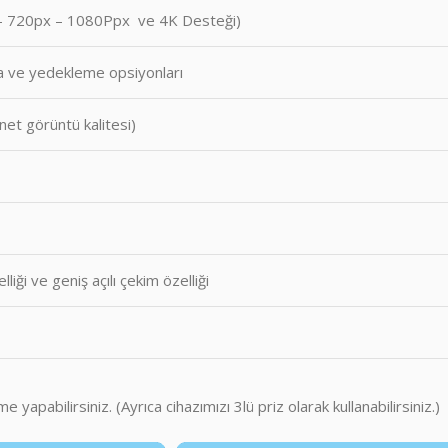
px – 720px – 1080Ppx ve 4K Desteği)
a ve yedekleme opsiyonları
 net görüntü kalitesi)
iği ve geniş açılı çekim özelliği
e yapabilirsiniz. (Ayrıca cihazımızı 3lü priz olarak kullanabilirsiniz.)