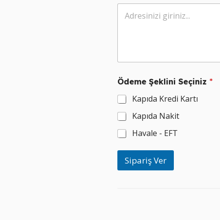
e
s
i
n
i
z
Ş
e
k
Ödeme Şeklini Seçiniz
*
l
Kapıda Kredi Kartı
i
n
Kapıda Nakit
i
Havale - EFT
Sipariş Ver