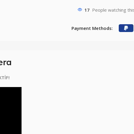
17
People watching thi
Payment Methods:
era
TİF!