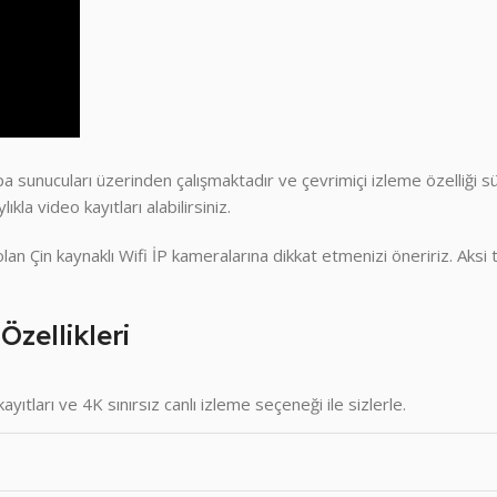
 sunucuları üzerinden çalışmaktadır ve çevrimiçi izleme özelliği s
kla video kayıtları alabilirsiniz.
 olan Çin kaynaklı Wifi İP kameralarına dikkat etmenizi öneririz. A
zellikleri
ıtları ve 4K sınırsız canlı izleme seçeneği ile sizlerle.