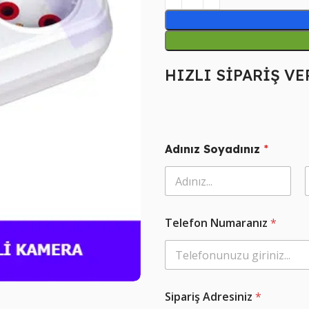
HIZLI SİPARİŞ VE
Adınız Soyadınız
*
Ad
Ö
Telefon Numaranız
*
d
e
m
e
A
d
Sipariş Adresiniz
*
r