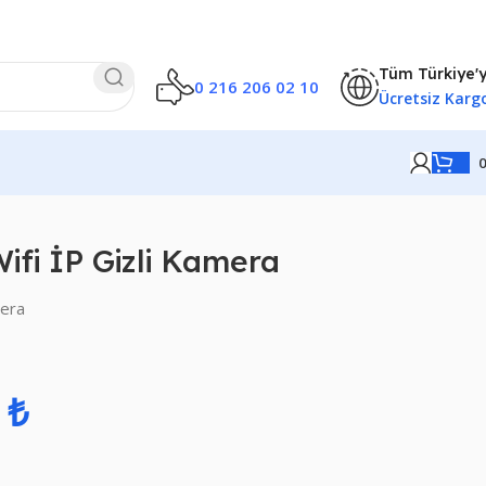
Tüm Türkiye'
0 216 206 02 10
Ücretsiz Karg
ifi İP Gizli Kamera
mera
0
₺