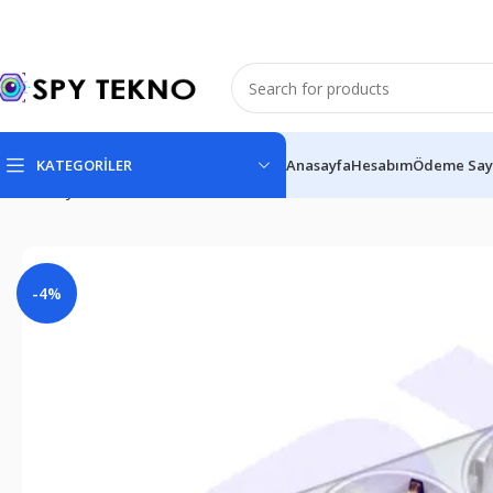
KATEGORİLER
Anasayfa
Hesabım
Ödeme Say
Ana Sayfa
Wifi Kameralar
Online Wifi Kameralar
Kablosuz Priz 
-4%