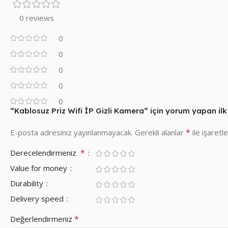
0 reviews
0
0
0
0
0
“Kablosuz Priz Wifi İP Gizli Kamera” için yorum yapan ilk k
*
E-posta adresiniz yayınlanmayacak.
Gerekli alanlar
ile işaretl
*
Derecelendirmeniz
Value for money
Durability
Delivery speed
*
Değerlendirmeniz