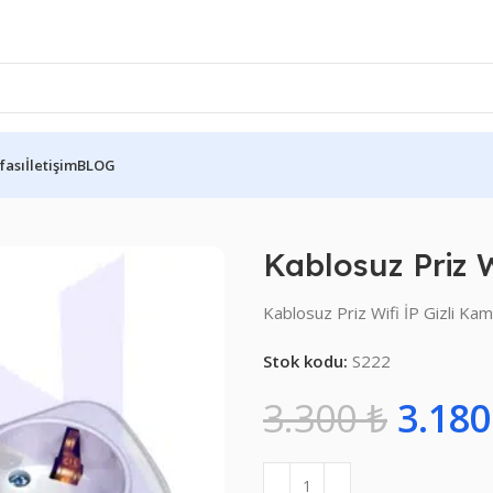
fası
İletişim
BLOG
Wifi İP Gizli Kamera
Kablosuz Priz W
Kablosuz Priz Wifi İP Gizli Ka
Stok kodu:
S222
3.300
₺
3.18