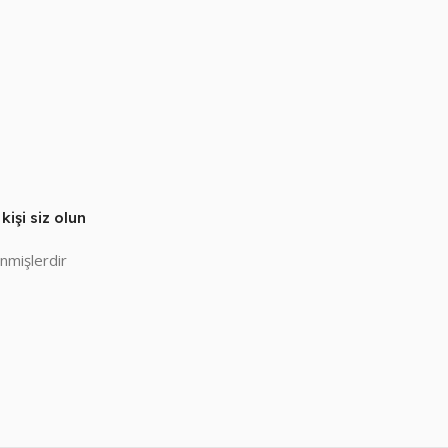
işi siz olun
enmişlerdir