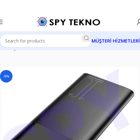
MÜŞTERİ HİZMETLERİ
Ana Sayfa
Wifi Kameralar
Online Wifi Kameralar
-5%