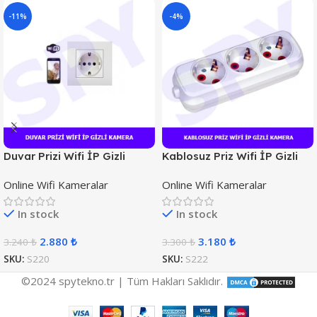
-11%
-4%
Duvar Prizi Wifi İP Gizli
Kablosuz Priz Wifi İP Gizli
Kamera
Kamera
Online Wifi Kameralar
Online Wifi Kameralar
In stock
In stock
2.880
₺
3.180
₺
3.240
₺
3.300
₺
SKU:
S220
SKU:
S222
©2024 spytekno.tr | Tüm Hakları Saklıdır.