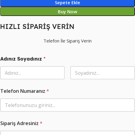
Sepete Ekle
Buy Now
HIZLI SİPARİŞ VERİN
Telefon İle Sipariş Verin
A
Adınız Soyadınız
*
d
ı
n
ı
Ad
Soyad
z
*
Telefon Numaranız
*
*
Sipariş Adresiniz
*