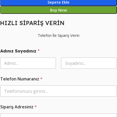
Sepete Ekle
Buy Now
HIZLI SİPARİŞ VERİN
Telefon İle Sipariş Verin
Adınız Soyadınız
*
Ad
Soyad
S
Telefon Numaranız
*
e
ç
i
n
i
z
Sipariş Adresiniz
*
S
o