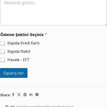
y
a
d
ı
n
ı
z
*
Ödeme Şeklini Seçiniz
*
Kapıda Kredi Kartı
Kapıda Nakit
Havale - EFT
Sipariş Ver
Share:
16
People watching this product now!