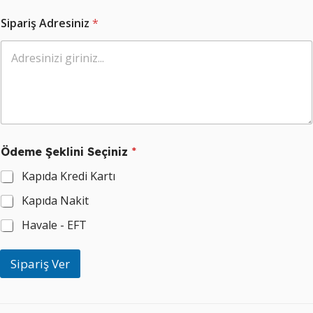
T
Sipariş Adresiniz
*
e
l
e
f
o
n
T
e
l
e
Ödeme Şeklini Seçiniz
*
f
o
Kapıda Kredi Kartı
n
T
Kapıda Nakit
e
l
Havale - EFT
e
f
Sipariş Ver
o
n