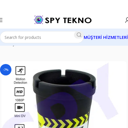
MÜŞTERİ HİZMETLERİ
Ana Sayfa
Gizli Kameralar
Aksesuar Gizli Kameralar
-7%