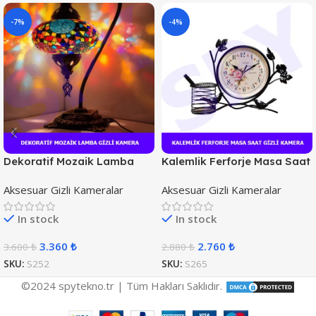
-7%
-4%
Dekoratif Mozaik Lamba
Kalemlik Ferforje Masa Saat
Gizli Kamera
Gizli Kamera
Aksesuar Gizli Kameralar
Aksesuar Gizli Kameralar
In stock
In stock
3.360
₺
2.760
₺
3.600
₺
2.880
₺
SKU:
S252
SKU:
S265
©2024 spytekno.tr | Tüm Hakları Saklıdır.