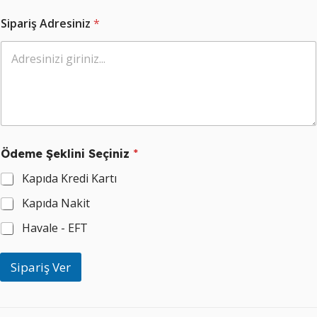
i
n
Sipariş Adresiniz
*
i
S
i
p
a
r
i
ş
Ödeme Şeklini Seçiniz
*
Kapıda Kredi Kartı
Kapıda Nakit
Havale - EFT
Sipariş Ver