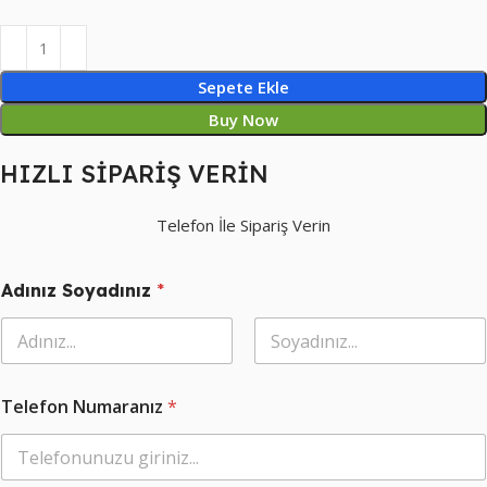
Sepete Ekle
Buy Now
HIZLI SİPARİŞ VERİN
Telefon İle Sipariş Verin
S
Adınız Soyadınız
*
e
ç
i
n
Ad
Soyad
i
z
Telefon Numaranız
*
Ş
e
k
l