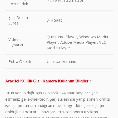
:
720 x 680 A-HD AVI
Çözünürlük
Şarj Dolum
:
3-4 Saat
Süresi
Quicktime Player, Windows Media
Video
:
Player, Adobe Media Player, VLC
Oynatıcı
Media Player
Extra Özellik
:
Uzaktan kumanda
Araç İçi Küllük Gizli Kamera Kullanım Bilgileri:
Ürün yeni olduğu için ilk olarak 3-4 saat boyunca şarj
etmeniz gerekmektedir. Şarj süresince yanıp sönen kırmızı
ışık, şarjın tamamlandığı an mavi renge dönüşerek şarjın
dolduğunu belirtir. Cihazı şarj ettikten sonra uzaktan