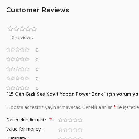
Customer Reviews
0 reviews
0
0
0
0
0
“15 Gün Gizli Ses Kayıt Yapan Power Bank” için yorum yapa
*
E-posta adresiniz yayınlanmayacak.
Gerekli alanlar
ile işaretl
*
Derecelendirmeniz
Value for money
Durability