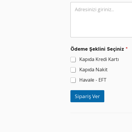
d
ı
n
ı
z
S
e
ç
i
Ödeme Şeklini Seçiniz
*
n
Kapıda Kredi Kartı
i
z
Kapıda Nakit
Havale - EFT
Sipariş Ver