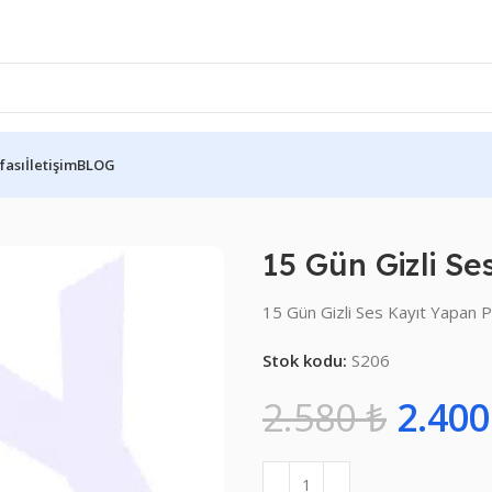
fası
İletişim
BLOG
ower Bank
15 Gün Gizli S
15 Gün Gizli Ses Kayıt Yapan
Stok kodu:
S206
2.580
₺
2.40