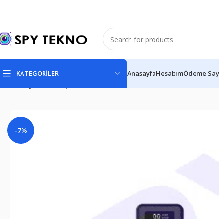
KATEGORİLER
Anasayfa
Hesabım
Ödeme Say
Ana Sayfa
Ses Kayıt Cihazları
15 Gün Gizli Ses Kayıt Yapan P
-7%