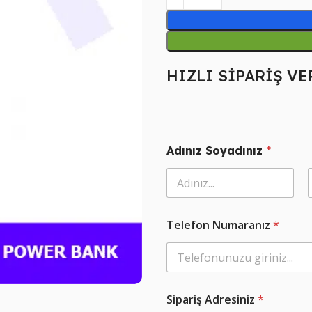
HIZLI SİPARİŞ VE
Adınız Soyadınız
*
Ad
T
Telefon Numaranız
*
e
l
e
f
o
n
Sipariş Adresiniz
*
A