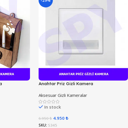
-29%
a
Anahtar Priz Gizli Kamera
Aksesuar Gizli Kameralar
In stock
4.950
₺
6.950
₺
SKU:
S345