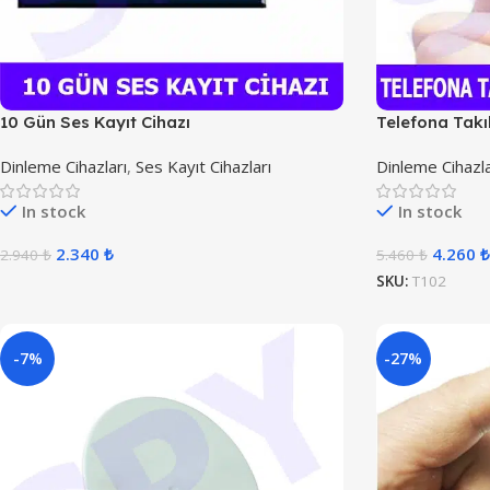
10 Gün Ses Kayıt Cihazı
Telefona Takı
Dinleme Cihazları
,
Ses Kayıt Cihazları
Dinleme Cihazla
In stock
In stock
2.340
₺
4.260
₺
2.940
₺
5.460
₺
SKU:
T102
-7%
-27%