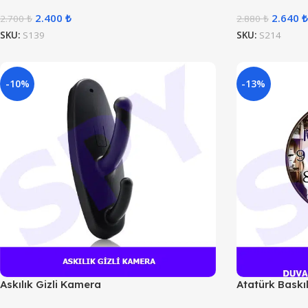
2.400
₺
2.640
₺
2.700
₺
2.880
₺
SKU:
S139
SKU:
S214
-10%
-13%
Askılık Gizli Kamera
Atatürk Baskı