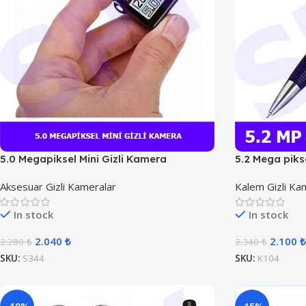
5.0 Megapiksel Mini Gizli Kamera
5.2 Mega piks
Aksesuar Gizli Kameralar
Kalem Gizli Ka
In stock
In stock
2.040
₺
2.100
₺
2.280
₺
2.340
₺
SKU:
S344
SKU:
K104