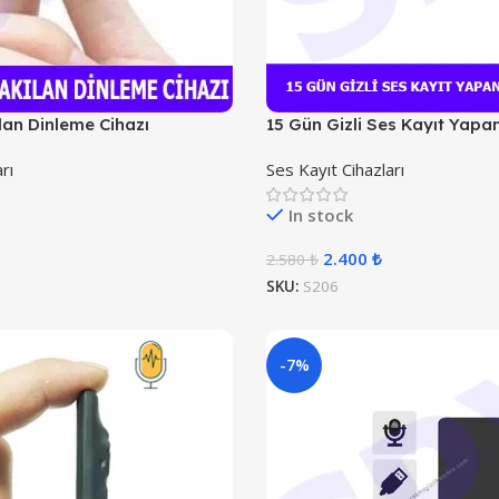
lan Dinleme Cihazı
15 Gün Gizli Ses Kayıt Yap
rı
Ses Kayıt Cihazları
In stock
2.400
₺
2.580
₺
SKU:
S206
-7%