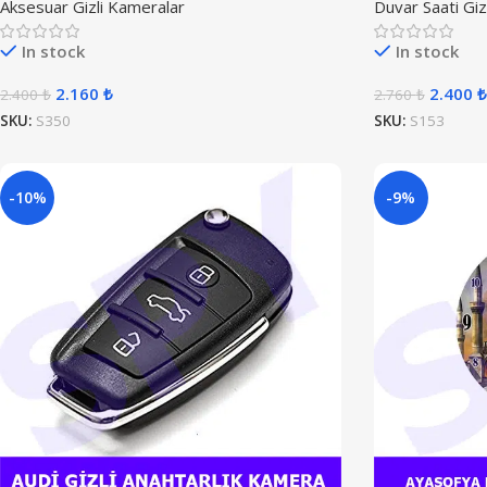
Aksesuar Gizli Kameralar
Duvar Saati Giz
In stock
In stock
2.160
₺
2.400
₺
2.400
₺
2.760
₺
SKU:
S350
SKU:
S153
-10%
-9%