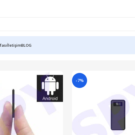
fası
İletişim
BLOG
-7%