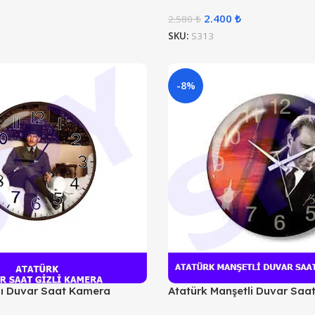
2.400
₺
2.580
₺
SKU:
S313
-8%
lı Duvar Saat Kamera
Atatürk Manşetli Duvar Saa