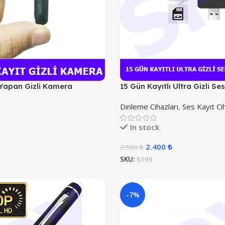
 Yapan Gizli Kamera
15 Gün Kayıtlı Ultra Gizli Se
Dinleme Cihazları
,
Ses Kayıt Cih
In stock
2.400
₺
2.580
₺
SKU:
S199
-7%