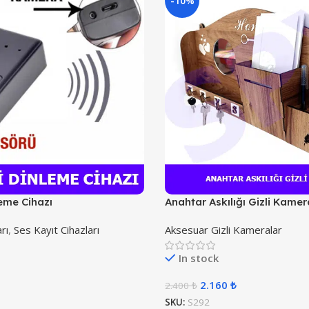
-10%
leme Cihazı
Anahtar Askılığı Gizli Kamer
rı
,
Ses Kayıt Cihazları
Aksesuar Gizli Kameralar
In stock
2.160
₺
2.400
₺
SKU:
S292