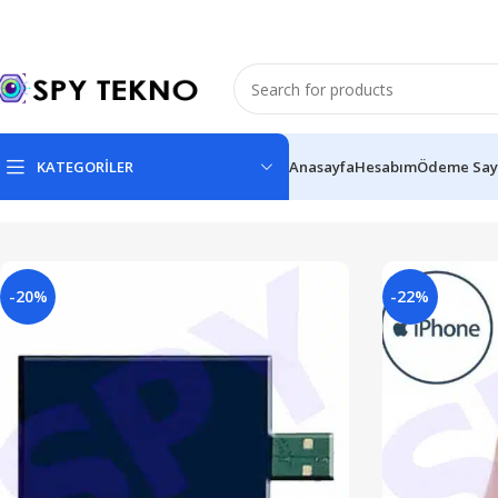
KATEGORİLER
Anasayfa
Hesabım
Ödeme Say
-20%
-22%