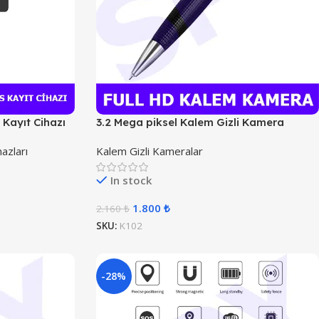
s Kayıt Cihazı
3.2 Mega piksel Kalem Gizli Kamera
azları
Kalem Gizli Kameralar
In stock
1.800
₺
2.160
₺
SKU:
K102
-28%