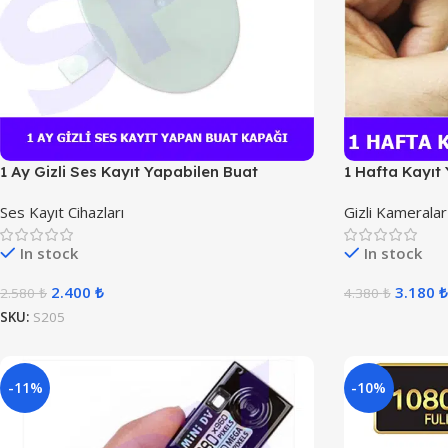
1 Ay Gizli Ses Kayıt Yapabilen Buat
1 Hafta Kayıt
Kapağı
Ses Kayıt Cihazları
Gizli Kameralar
In stock
In stock
2.400
₺
3.180
₺
2.580
₺
4.380
₺
SKU:
S205
-11%
-10%