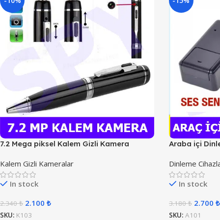
-10%
-15%
7.2 Mega piksel Kalem Gizli Kamera
Araba içi Din
Kalem Gizli Kameralar
Dinleme Cihazla
In stock
In stock
2.100
₺
2.700
₺
2.340
₺
3.180
₺
SKU:
K103
SKU:
A101