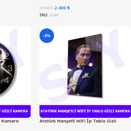
2.400
₺
2.700
₺
SKU:
S246
-8%
t Kamera
Atatürk Manşetli WiFi İp Tablo Gizli
Kamera