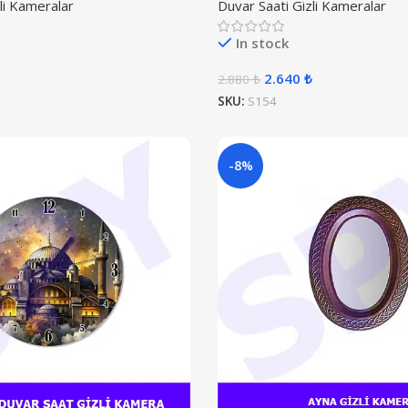
li Kameralar
Duvar Saati Gizli Kameralar
In stock
2.640
₺
2.880
₺
SKU:
S154
-8%