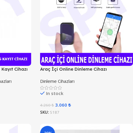
s Kayıt Cihazı
Araç İçi Online Dinleme Cihazı
azları
Dinleme Cihazları
In stock
3.060
₺
4.260
₺
SKU:
S187