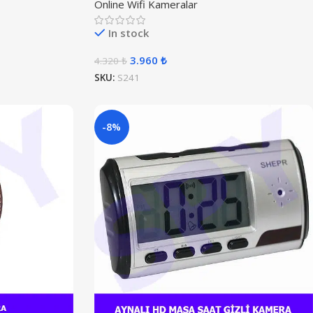
Online Wifi Kameralar
In stock
3.960
₺
4.320
₺
SKU:
S241
-8%