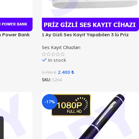
an Power Bank
1 Ay Gizli Ses Kayıt Yapabilen 3 lü Priz
Ses Kayıt Cihazları
In stock
2.400
₺
2.700
₺
SKU:
S204
-17%