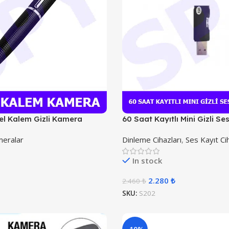
el Kalem Gizli Kamera
60 Saat Kayıtlı Mini Gizli Se
meralar
Dinleme Cihazları
,
Ses Kayıt Cih
In stock
2.280
₺
2.460
₺
SKU:
S202