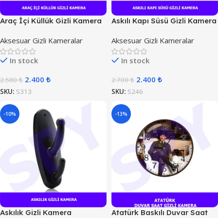
Araç İçi Küllük Gizli Kamera
Askılı Kapı Süsü Gizli Kamera
Aksesuar Gizli Kameralar
Aksesuar Gizli Kameralar
In stock
In stock
2.400
₺
2.400
₺
2.580
₺
2.700
₺
SKU:
S313
SKU:
S246
-10%
-13%
Askılık Gizli Kamera
Atatürk Baskılı Duvar Saat