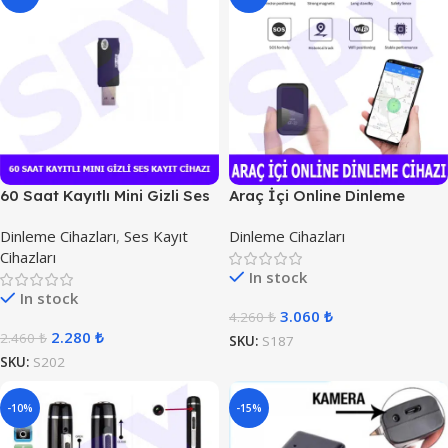
60 Saat Kayıtlı Mini Gizli Ses
Araç İçi Online Dinleme
Kayıt Cihazı
Cihazı
Dinleme Cihazları
,
Ses Kayıt
Dinleme Cihazları
Cihazları
In stock
In stock
3.060
₺
4.260
₺
2.280
₺
2.460
₺
SKU:
S187
SKU:
S202
-10%
-15%