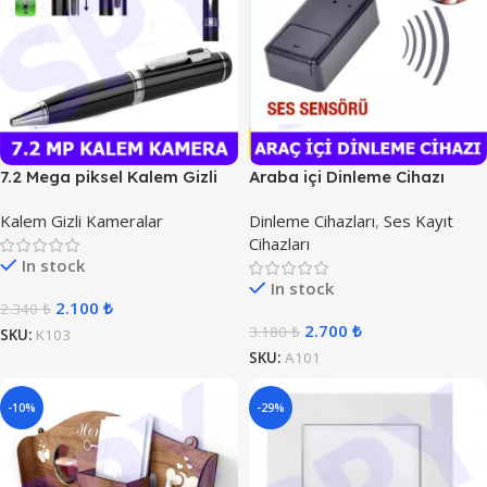
7.2 Mega piksel Kalem Gizli
Araba içi Dinleme Cihazı
Kamera
Kalem Gizli Kameralar
Dinleme Cihazları
,
Ses Kayıt
Cihazları
In stock
In stock
2.100
₺
2.340
₺
2.700
₺
3.180
₺
SKU:
K103
SKU:
A101
-10%
-29%