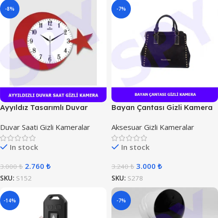
-8%
-7%
Ayyıldız Tasarımlı Duvar
Bayan Çantası Gizli Kamera
Saat Kamera
Duvar Saati Gizli Kameralar
Aksesuar Gizli Kameralar
In stock
In stock
2.760
₺
3.000
₺
3.000
₺
3.240
₺
SKU:
S152
SKU:
S278
-14%
-7%