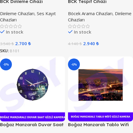
BCK Dinleme Cihazı
BCK Tespit Cihazı
Dinleme Cihazları
,
Ses Kayıt
Böcek Arama Cihazları
,
Dinleme
Cihazları
Cihazları
In stock
In stock
2.700
₺
2.940
₺
3.540
₺
4.140
₺
SKU:
B101
-8%
-6%
Boğaz Manzaralı Duvar Saat
Boğaz Manzaralı Tablo Wifi
Kamera
Gizli Kamera