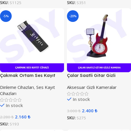
SKU:
S1125
SKU:
S351
-5%
-20%
Çakmak Ortam Ses Kayıt
Çalar Saatli Gitar Gizli
Cihazı
Kamera
Dinleme Cihazları
,
Ses Kayıt
Aksesuar Gizli Kameralar
Cihazları
In stock
In stock
2.400
₺
3.000
₺
2.160
₺
2.280
₺
SKU:
S275
SKU:
S193