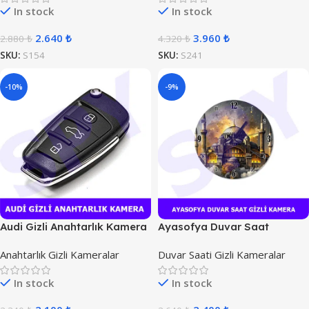
In stock
In stock
2.640
₺
3.960
₺
2.880
₺
4.320
₺
SKU:
S154
SKU:
S241
-10%
-9%
Audi Gizli Anahtarlık Kamera
Ayasofya Duvar Saat
Kamera
Anahtarlık Gizli Kameralar
Duvar Saati Gizli Kameralar
In stock
In stock