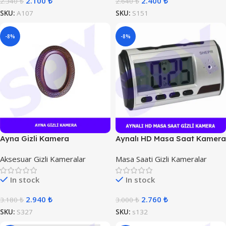
2.100
₺
2.400
₺
2.340
₺
2.640
₺
SKU:
A107
SKU:
S151
-8%
-8%
Ayna Gizli Kamera
Aynalı HD Masa Saat Kamera
Aksesuar Gizli Kameralar
Masa Saati Gizli Kameralar
In stock
In stock
2.940
₺
2.760
₺
3.180
₺
3.000
₺
SKU:
S327
SKU:
s132