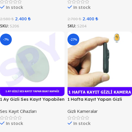
In stock
In stock
2.400
₺
2.400
₺
2.580
₺
2.700
₺
SKU:
S206
SKU:
S204
-7%
-27%
1 Ay Gizli Ses Kayıt Yapabilen
1 Hafta Kayıt Yapan Gizli
Buat Kapağı
Kamera
Ses Kayıt Cihazları
Gizli Kameralar
In stock
In stock