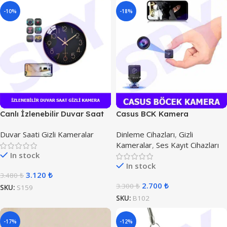
-10%
-18%
Canlı İzlenebilir Duvar Saat
Casus BCK Kamera
Kamera
Duvar Saati Gizli Kameralar
Dinleme Cihazları
,
Gizli
Kameralar
,
Ses Kayıt Cihazları
In stock
In stock
3.120
₺
3.480
₺
2.700
₺
3.300
₺
SKU:
S159
SKU:
B102
-17%
-12%