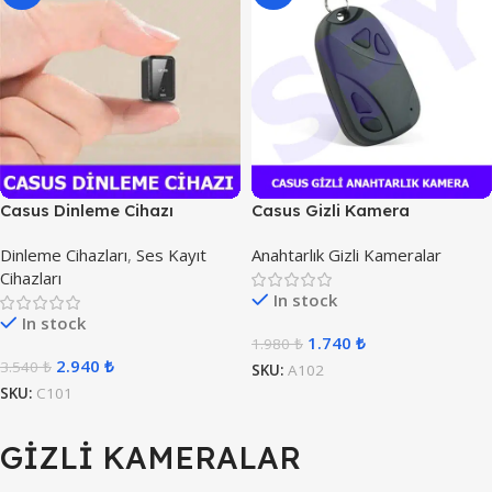
Casus Dinleme Cihazı
Casus Gizli Kamera
Anahtarlık
Dinleme Cihazları
,
Ses Kayıt
Anahtarlık Gizli Kameralar
Cihazları
In stock
In stock
1.740
₺
1.980
₺
2.940
₺
3.540
₺
SKU:
A102
SKU:
C101
GİZLİ KAMERALAR