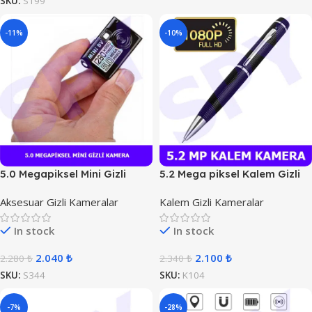
SKU:
S199
-11%
-10%
5.0 Megapiksel Mini Gizli
5.2 Mega piksel Kalem Gizli
Kamera
Kamera
Aksesuar Gizli Kameralar
Kalem Gizli Kameralar
In stock
In stock
2.040
₺
2.100
₺
2.280
₺
2.340
₺
SKU:
S344
SKU:
K104
-7%
-28%