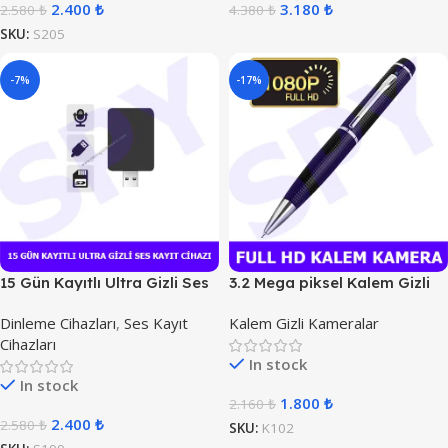
2.400
₺
3.180
₺
2.580
₺
4.380
₺
SKU:
S205
-7%
-17%
15 Gün Kayıtlı Ultra Gizli Ses
3.2 Mega piksel Kalem Gizli
Kayıt Cihazı
Kamera
Dinleme Cihazları
,
Ses Kayıt
Kalem Gizli Kameralar
Cihazları
In stock
In stock
1.800
₺
2.160
₺
2.400
₺
2.580
₺
SKU:
K102