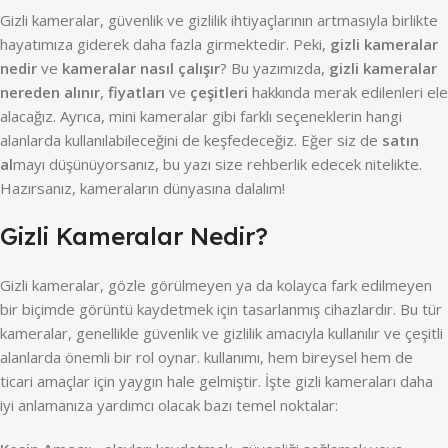
Gizli kameralar, güvenlik ve gizlilik ihtiyaçlarının artmasıyla birlikte
hayatımıza giderek daha fazla girmektedir. Peki,
gizli kameralar
nedir
ve
kameralar nasıl çalışır
? Bu yazımızda,
gizli kameralar
nereden alınır
,
fiyatları
ve
çeşitleri
hakkında merak edilenleri ele
alacağız. Ayrıca, mini kameralar gibi farklı seçeneklerin hangi
alanlarda kullanılabileceğini de keşfedeceğiz. Eğer siz de
satın
al
mayı düşünüyorsanız, bu yazı size rehberlik edecek nitelikte.
Hazırsanız, kameraların dünyasına dalalım!
Gizli Kameralar Nedir?
Gizli kameralar, gözle görülmeyen ya da kolayca fark edilmeyen
bir biçimde görüntü kaydetmek için tasarlanmış cihazlardır. Bu tür
kameralar, genellikle güvenlik ve gizlilik amacıyla kullanılır ve çeşitli
alanlarda önemli bir rol oynar. kullanımı, hem bireysel hem de
ticari amaçlar için yaygın hale gelmiştir. İşte gizli kameraları daha
iyi anlamanıza yardımcı olacak bazı temel noktalar: