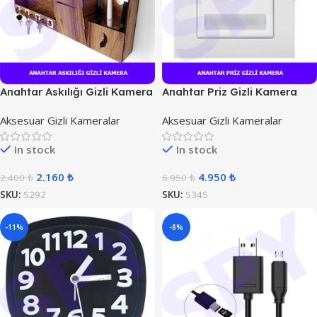
Anahtar Askılığı Gizli Kamera
Anahtar Priz Gizli Kamera
Aksesuar Gizli Kameralar
Aksesuar Gizli Kameralar
In stock
In stock
2.160
₺
4.950
₺
2.400
₺
6.950
₺
SKU:
S292
SKU:
S345
-11%
-8%