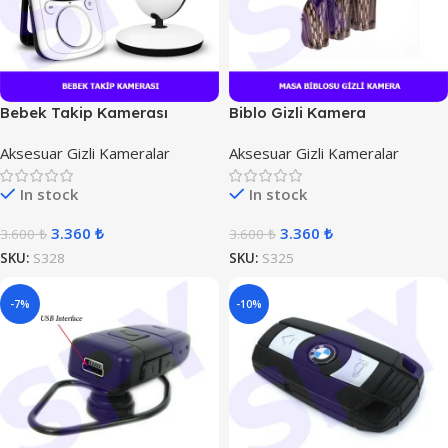
Bebek Takip Kamerası
Biblo Gizli Kamera
Aksesuar Gizli Kameralar
Aksesuar Gizli Kameralar
In stock
In stock
3.360
₺
3.360
₺
3.600
₺
3.600
₺
SKU:
S328
SKU:
S325
-7%
-10%