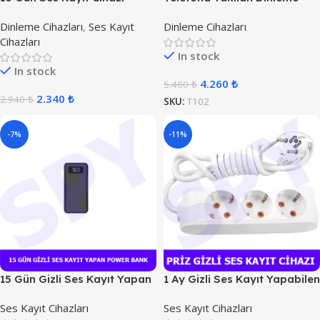
Cihazı
Dinleme Cihazları
,
Ses Kayıt
Dinleme Cihazları
Cihazları
In stock
In stock
4.260
₺
5.460
₺
2.340
₺
2.940
₺
SKU:
T102
-7%
-11%
15 Gün Gizli Ses Kayıt Yapan
1 Ay Gizli Ses Kayıt Yapabilen
Power Bank
3 lü Priz
Ses Kayıt Cihazları
Ses Kayıt Cihazları