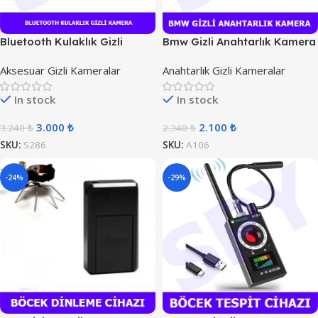
Bluetooth Kulaklık Gizli
Bmw Gizli Anahtarlık Kamera
Kamera
Aksesuar Gizli Kameralar
Anahtarlık Gizli Kameralar
In stock
In stock
3.000
₺
2.100
₺
3.240
₺
2.340
₺
SKU:
S286
SKU:
A106
-24%
-29%