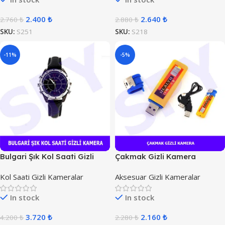
2.400
₺
2.640
₺
2.760
₺
2.880
₺
SKU:
S251
SKU:
S218
-11%
-5%
Bulgari Şık Kol Saati Gizli
Çakmak Gizli Kamera
Kamera
Kol Saati Gizli Kameralar
Aksesuar Gizli Kameralar
In stock
In stock
3.720
₺
2.160
₺
4.200
₺
2.280
₺