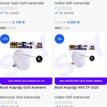
Duvar Saati Gizli Kameralar
Online Wifi Kameralar
In stock
In stock
2.700
₺
4.080
₺
2.940
₺
4.320
₺
SKU:
S148
SKU:
S240
-13%
-8%
Buat Kapağı Gizli Kamera
Buat Kapağı Wifi İP Gizli
Full HD
Kamera
Aksesuar Gizli Kameralar
Online Wifi Kameralar
In stock
In stock