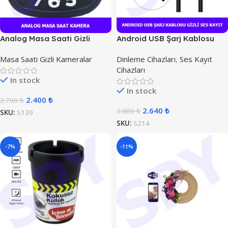
Analog Masa Saati Gizli
Android USB Şarj Kablosu
Kamera
Gizli Ses Kayıt
Masa Saati Gizli Kameralar
Dinleme Cihazları
,
Ses Kayıt
Cihazları
In stock
In stock
2.400
₺
2.700
₺
2.640
₺
2.880
₺
SKU:
S139
SKU:
S214
-7%
-11%