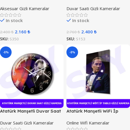
Kamera
Aksesuar Gizli Kameralar
Duvar Saati Gizli Kameralar
In stock
In stock
2.160
₺
2.400
₺
2.400
₺
2.760
₺
SKU:
S350
SKU:
S153
-8%
-8%
Atatürk Manşetli Duvar Saat
Atatürk Manşetli WiFi İp
Kamera
Tablo Gizli Kamera
Duvar Saati Gizli Kameralar
Online Wifi Kameralar