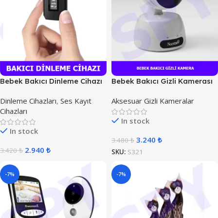
Bebek Bakıcı Dinleme Cihazı
Bebek Bakıcı Gizli Kamerası
Dinleme Cihazları
,
Ses Kayıt
Aksesuar Gizli Kameralar
Cihazları
In stock
In stock
3.240
₺
3.480
₺
2.940
₺
3.420
₺
SKU:
S321
-7%
-7%