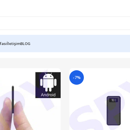
fası
İletişim
BLOG
-7%