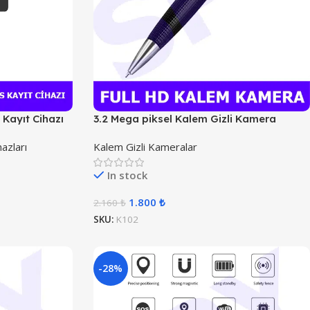
s Kayıt Cihazı
3.2 Mega piksel Kalem Gizli Kamera
azları
Kalem Gizli Kameralar
In stock
1.800
₺
2.160
₺
SKU:
K102
-28%