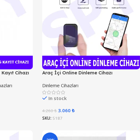
s Kayıt Cihazı
Araç İçi Online Dinleme Cihazı
azları
Dinleme Cihazları
In stock
3.060
₺
4.260
₺
SKU:
S187