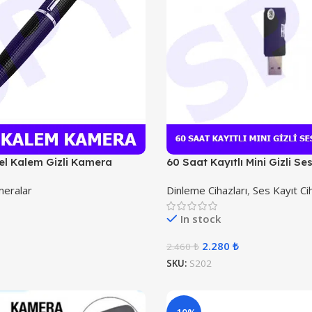
el Kalem Gizli Kamera
60 Saat Kayıtlı Mini Gizli Se
meralar
Dinleme Cihazları
,
Ses Kayıt Cih
In stock
2.280
₺
2.460
₺
SKU:
S202