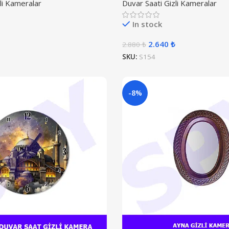
li Kameralar
Duvar Saati Gizli Kameralar
In stock
2.640
₺
2.880
₺
SKU:
S154
-8%