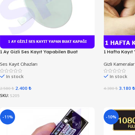
1 Ay Gizli Ses Kayıt Yapabilen Buat
1 Hafta Kayıt
Kapağı
Ses Kayıt Cihazları
Gizli Kameralar
In stock
In stock
2.400
₺
3.180
₺
2.580
₺
4.380
₺
SKU:
S205
-11%
-10%