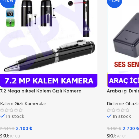
-10%
-15%
7.2 Mega piksel Kalem Gizli Kamera
Araba içi Din
Kalem Gizli Kameralar
Dinleme Cihazla
In stock
In stock
2.100
₺
2.700
₺
2.340
₺
3.180
₺
SKU:
K103
SKU:
A101