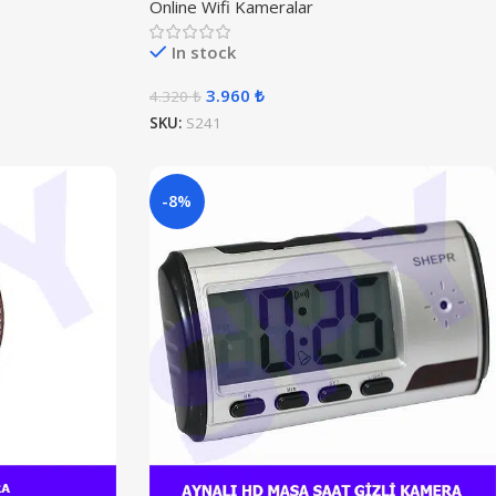
Online Wifi Kameralar
In stock
3.960
₺
4.320
₺
SKU:
S241
-8%