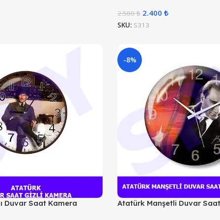
2.400
₺
2.580
₺
SKU:
S313
-8%
lı Duvar Saat Kamera
Atatürk Manşetli Duvar Saa