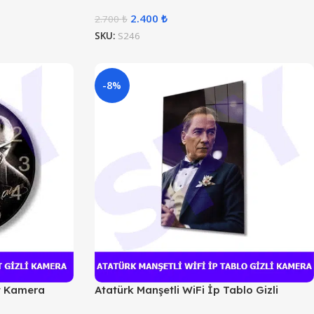
2.400
₺
2.700
₺
SKU:
S246
-8%
t Kamera
Atatürk Manşetli WiFi İp Tablo Gizli
Kamera