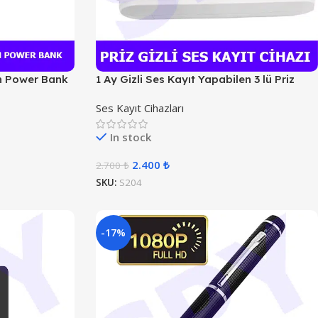
an Power Bank
1 Ay Gizli Ses Kayıt Yapabilen 3 lü Priz
Ses Kayıt Cihazları
In stock
2.400
₺
2.700
₺
SKU:
S204
-17%