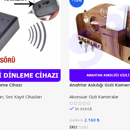
-10%
leme Cihazı
Anahtar Askılığı Gizli Kamer
rı
,
Ses Kayıt Cihazları
Aksesuar Gizli Kameralar
In stock
2.160
₺
2.400
₺
SKU:
S292