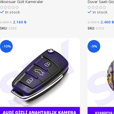
Aksesuar Gizli Kameralar
Duvar Saati Giz
In stock
In stock
2.160
₺
2.400
₺
2.400
₺
2.760
₺
SKU:
S350
SKU:
S153
-10%
-9%