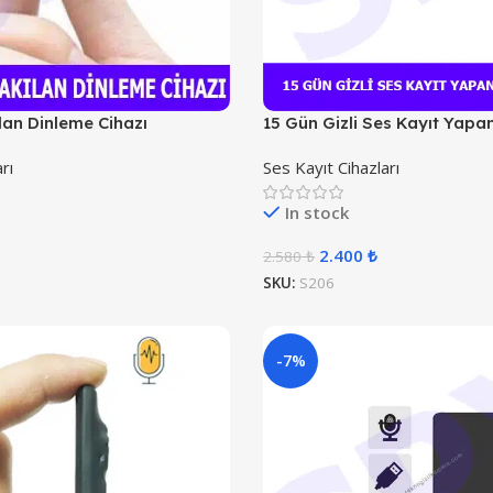
lan Dinleme Cihazı
15 Gün Gizli Ses Kayıt Yap
rı
Ses Kayıt Cihazları
In stock
2.400
₺
2.580
₺
SKU:
S206
-7%