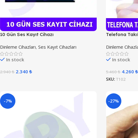
10 Gün Ses Kayıt Cihazı
Telefona Takı
Dinleme Cihazları
,
Ses Kayıt Cihazları
Dinleme Cihazla
In stock
In stock
2.340
₺
4.260
₺
2.940
₺
5.460
₺
SKU:
T102
-7%
-27%