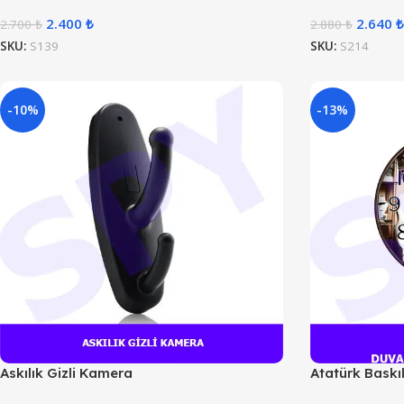
2.400
₺
2.640
₺
2.700
₺
2.880
₺
SKU:
S139
SKU:
S214
-10%
-13%
Askılık Gizli Kamera
Atatürk Baskı