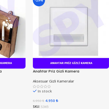
-29%
a
Anahtar Priz Gizli Kamera
Aksesuar Gizli Kameralar
In stock
4.950
₺
6.950
₺
SKU:
S345