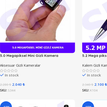
5.0 Megapiksel Mini Gizli Kamera
5.2 Mega piks
Aksesuar Gizli Kameralar
Kalem Gizli Ka
In stock
In stock
2.040
₺
2.100
₺
2.280
₺
2.340
₺
SKU:
S344
SKU:
K104