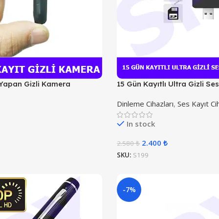
 Yapan Gizli Kamera
15 Gün Kayıtlı Ultra Gizli Se
Dinleme Cihazları
,
Ses Kayıt Cih
In stock
2.400
₺
2.580
₺
SKU:
S199
-7%