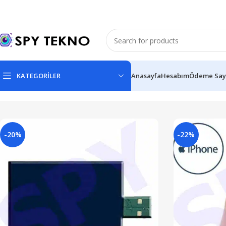
KATEGORİLER
Anasayfa
Hesabım
Ödeme Say
-20%
-22%