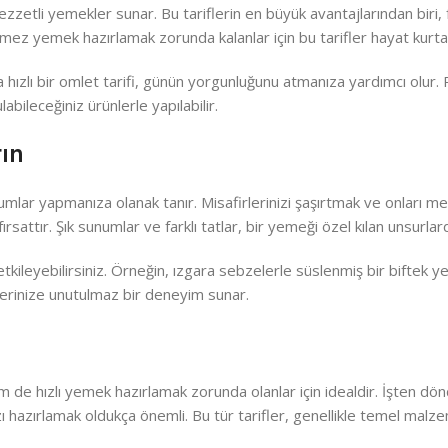
lezzetli yemekler sunar. Bu tariflerin en büyük avantajlarından biri
ez yemek hazırlamak zorunda kalanlar için bu tarifler hayat kurtarı
hızlı bir omlet tarifi, günün yorgunluğunu atmanıza yardımcı olur.
abileceğiniz ürünlerle yapılabilir.
tın
unumlar yapmanıza olanak tanır. Misafirlerinizi şaşırtmak ve onları
ırsattır. Şık sunumlar ve farklı tatlar, bir yemeği özel kılan unsurlard
 etkileyebilirsiniz. Örneğin, ızgara sebzelerle süslenmiş bir biftek 
irlerinize unutulmaz bir deneyim sunar.
 hem de hızlı yemek hazırlamak zorunda olanlar için idealdir. İşten 
hazırlamak oldukça önemli. Bu tür tarifler, genellikle temel malze