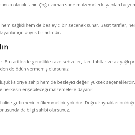
turmanıza olanak tanır. Çoğu zaman sade malzemelerle yapılan bu ye
hem sağlıklı hem de besleyici bir seçenek sunar. Basit tarifler, he
yanlar için büyük bir adımdır.
lın
ur. Bu tariflerde genellikle taze sebzeler, tam tahıllar ve az yağlı p
nizden de ödün vermemiş olursunuz.
 düşük kaloriye sahip hem de besleyici değeri yüksek seçeneklerdir.
r de herkesin erişebileceği malzemelere dayanır.
zı haline getirmenin mükemmel bir yoludur. Doğru kaynakları buldu
onusunda da bilgi sahibi olursunuz.