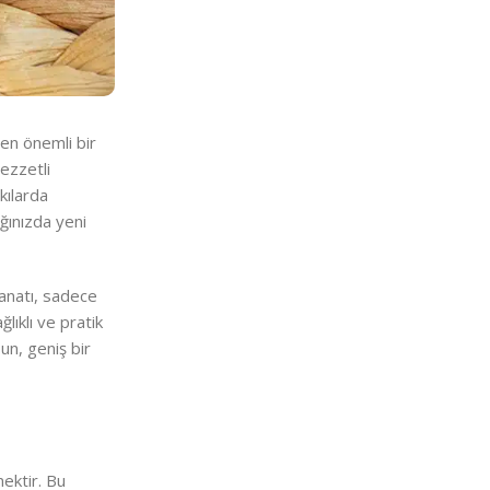
yen önemli bir
ezzetli
kılarda
ağınızda yeni
sanatı, sadece
lıklı ve pratik
un, geniş bir
ektir. Bu