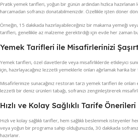
Pratik yemek tarifleri, yoğun bir günün ardından hızlıca hazırlanan 
harcamadan sofranızı donatabilmenizdir. Özellikle işten döner dönm
Örneğin, 15 dakikada hazırlayabileceğiniz bir makarna yemeği veya 
tarifleri, genellikle az malzeme gerektirdiği için evde her zaman bul
Yemek Tarifleri ile Misafirlerinizi Şaşır
Yemek tarifleri, özel davetlerde veya misafirliklerde etkileyici s
için, hazırlayacağınız lezzetli yemeklerle onları ağırlamak harika bir f
Misafirlerinize sunacağınız restoran tarzı yemek tarifleri ile onları
lezzetli bir deniz ürünleri tabağı, sofranızı zenginleştirerek misaf
Hızlı ve Kolay Sağlıklı Tarife Önerileri
Hızlı ve kolay sağlıklı tarifler, hem sağlıklı beslenmek isteyenler
veya yoğun bir programa sahip olduğunuzda, 30 dakikada sofranızı 
hazırlanır.