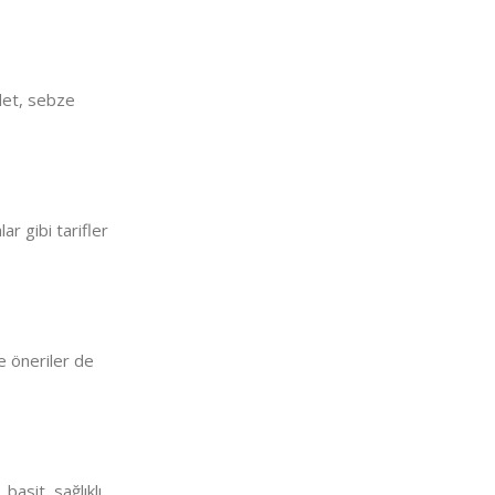
mlet, sebze
ar gibi tarifler
ve öneriler de
basit, sağlıklı