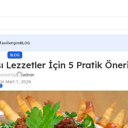
fası
İletişim
BLOG
BLOG
şı Lezzetler İçin 5 Pratik Öner
osted by
admin
On Mart 1, 2026
0