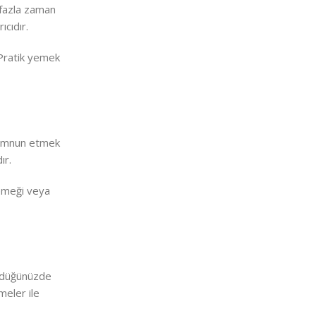
, fazla zaman
cıdır.
 Pratik yemek
 memnun etmek
ır.
yemeği veya
döndüğünüzde
meler ile