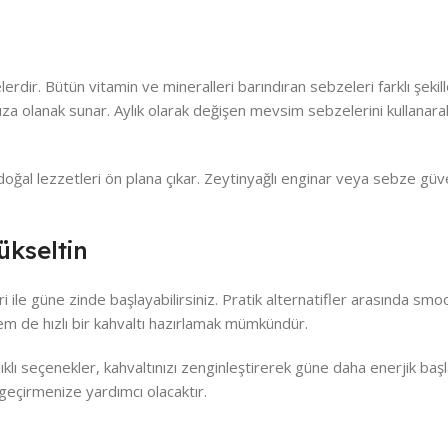
rdir. Bütün vitamin ve mineralleri barındıran sebzeleri farklı şekil
 olanak sunar. Aylık olarak değişen mevsim sebzelerini kullanarak ç
ğal lezzetleri ön plana çıkar. Zeytinyağlı enginar veya sebze güveci
Yükseltin
 ile güne zinde başlayabilirsiniz. Pratik alternatifler arasında smoo
hem de hızlı bir kahvaltı hazırlamak mümkündür.
klı seçenekler, kahvaltınızı zenginleştirerek güne daha enerjik başl
 geçirmenize yardımcı olacaktır.