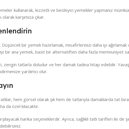
emeler kullanarak, lezzetli ve besleyici yemekler yapmanız mümkü
 olarak karşımıza çıkar.
enlendirin
Düşünceli bir yemek hazırlamak, misafirlerinizi daha iyi ağırlamak v
i bir ana yemek, basit bir alternatiften daha fazla memnuniyet sa
, zengin tatlarla doludur ve her damak tadına hitap edebilir. Yavaş 
endirmenize yardımcı olur.
layın
atlılar, hem görsel olarak şık hem de tatlarıyla damaklarda tat bırak
a da özel kılacaktır.
arşılayacak harika seçeneklerdir. Ayrıca, sağlıklı tatlı tarifleri ile de 
ebilirsiniz.