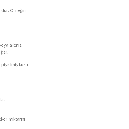
ndür. Örneğin,
eya ailenizi
ğlar.
pişirilmiş kuzu
ır.
şeker miktarını