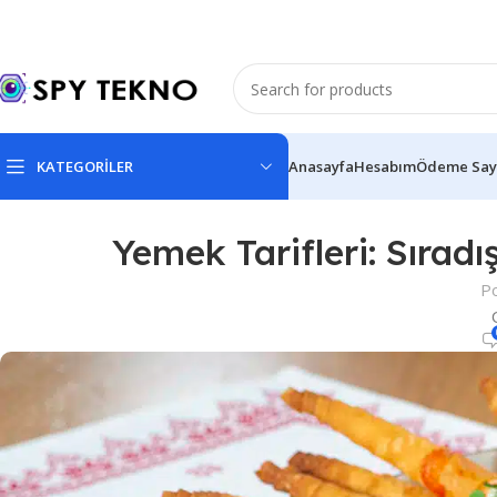
KATEGORİLER
Anasayfa
Hesabım
Ödeme Say
Yemek Tarifleri: Sıradı
P