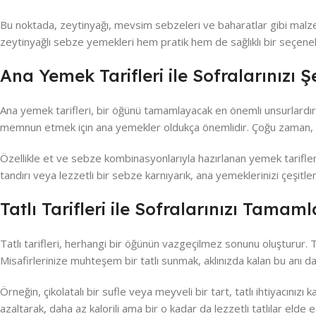
Bu noktada, zeytinyağı, mevsim sebzeleri ve baharatlar gibi malz
zeytinyağlı sebze yemekleri hem pratik hem de sağlıklı bir seçenek
Ana Yemek Tarifleri ile Sofralarınızı Ş
Ana yemek tarifleri, bir öğünü tamamlayacak en önemli unsurlardır. 
memnun etmek için ana yemekler oldukça önemlidir. Çoğu zaman, iy
Özellikle et ve sebze kombinasyonlarıyla hazırlanan yemek tarifleri
tandırı veya lezzetli bir sebze karnıyarık, ana yemeklerinizi çeşitl
Tatlı Tarifleri ile Sofralarınızı Tamam
Tatlı tarifleri, herhangi bir öğünün vazgeçilmez sonunu oluşturur. T
Misafirlerinize muhteşem bir tatlı sunmak, aklınızda kalan bu anı dah
Örneğin, çikolatalı bir sufle veya meyveli bir tart, tatlı ihtiyacınızı k
azaltarak, daha az kalorili ama bir o kadar da lezzetli tatlılar elde ed