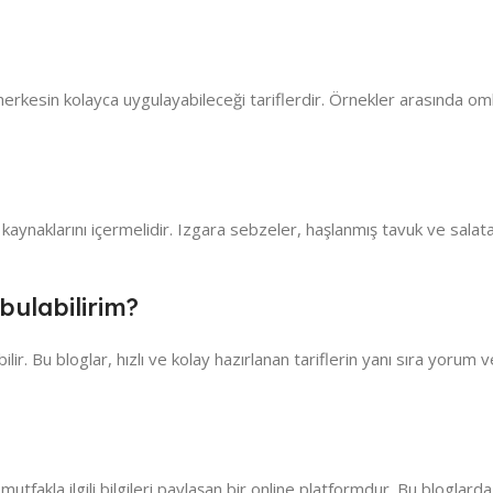
 herkesin kolayca uygulayabileceği tariflerdir. Örnekler arasında o
 kaynaklarını içermelidir. Izgara sebzeler, haşlanmış tavuk ve salatal
bulabilirim?
ilir. Bu bloglar, hızlı ve kolay hazırlanan tariflerin yanı sıra yorum 
mutfakla ilgili bilgileri paylaşan bir online platformdur. Bu bloglarda, 