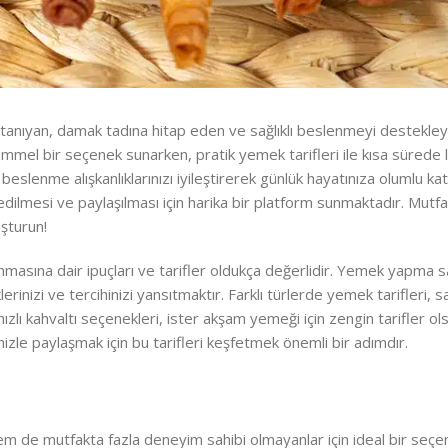
k tanıyan, damak tadına hitap eden ve sağlıklı beslenmeyi destekle
emmel bir seçenek sunarken, pratik yemek tarifleri ile kısa sürede l
eslenme alışkanlıklarınızı iyileştirerek günlük hayatınıza olumlu kat
eşfedilmesi ve paylaşılması için harika bir platform sunmaktadır. Mutf
uşturun!
lanmasına dair ipuçları ve tarifler oldukça değerlidir. Yemek yapma 
inizi ve tercihinizi yansıtmaktır. Farklı türlerde yemek tarifleri, sağ
zlı kahvaltı seçenekleri, ister akşam yemeği için zengin tarifler ols
le paylaşmak için bu tarifleri keşfetmek önemli bir adımdır.
 de mutfakta fazla deneyim sahibi olmayanlar için ideal bir seçen