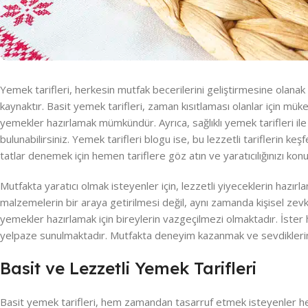
Yemek tarifleri, herkesin mutfak becerilerini geliştirmesine olana
kaynaktır. Basit yemek tarifleri, zaman kısıtlaması olanlar için mük
yemekler hazırlamak mümkündür. Ayrıca, sağlıklı yemek tarifleri ile b
bulunabilirsiniz. Yemek tarifleri blogu ise, bu lezzetli tariflerin k
tatlar denemek için hemen tariflere göz atın ve yaratıcılığınızı kon
Mutfakta yaratıcı olmak isteyenler için, lezzetli yiyeceklerin hazır
malzemelerin bir araya getirilmesi değil, aynı zamanda kişisel zevkler
yemekler hazırlamak için bireylerin vazgeçilmezi olmaktadır. İster hı
yelpaze sunulmaktadır. Mutfakta deneyim kazanmak ve sevdikleriniz
Basit ve Lezzetli Yemek Tarifleri
Basit yemek tarifleri, hem zamandan tasarruf etmek isteyenler hem