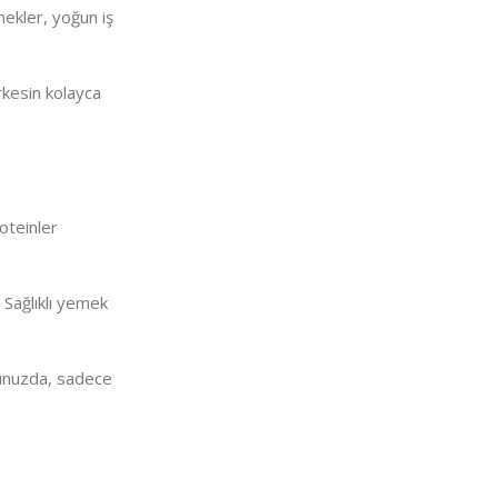
mekler, yoğun iş
rkesin kolayca
roteinler
 Sağlıklı yemek
ğunuzda, sadece