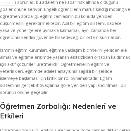
yaşanan sorunlar, bu adaletin ne kadar risk altında olduğunu
gözler önüne seriyor. Engelli öğrencilerin maruz kaldığı mobing ve
öğretmen zorbalığı, eğitim camiasının bu konuda yeniden
düşünmesini gerektirmektedir. Adil bir eğitim sistemi, sadece
yasa ve yönergelere uymakla kalmamalı, aynı zamanda her
öğrencinin kendini güvende hissedeceği bir ortam sunmalıdır.
İzmir’in eğitim kurumları, eğitime yaklaşım biçimlerini yeniden ele
almalı ve eğitime erişimde yaşanan eşitsizlikleri ortadan kaldırmak
için aktif çözümler üretmelidir. Öğretmenlerin eğitim ve
yeterlilikleri, eğitimde adalet anlayışının sağlıklı bir şekilde
işlemeye başlaması için kritik bir rol oynamaktadır. Eğitim
sisteminin gerçek ihtiyaçlarına göre yeniden yapılandırılması, bu
sorunun önüne geçebilir.
Öğretmen Zorbalığı: Nedenleri ve
Etkileri
Öğretmen zorbalığı, eğitim süreçlerinde göze çarpan dikkat çekici