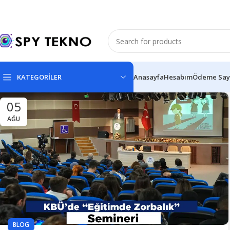
KATEGORİLER
Anasayfa
Hesabım
Ödeme Say
05
AĞU
BLOG