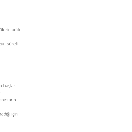
lerin anlık
un süreli
a başlar.
r.
nıcıların
adığı için