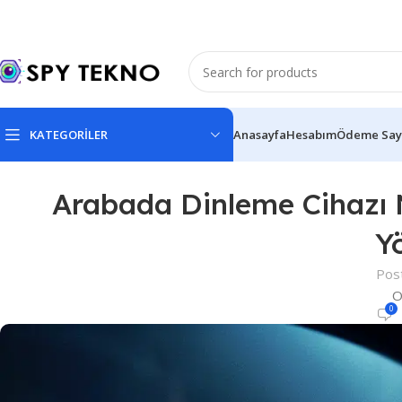
KATEGORİLER
Anasayfa
Hesabım
Ödeme Say
Arabada Dinleme Cihazı N
Y
Pos
O
0