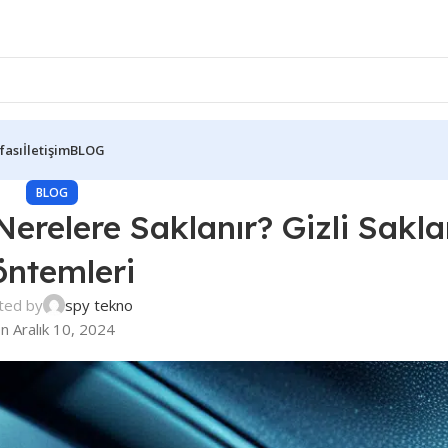
fası
İletişim
BLOG
BLOG
erelere Saklanır? Gizli Sakl
öntemleri
ted by
spy tekno
n Aralık 10, 2024