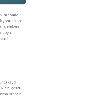
da,
arabada
ili yöntemlere
arak, dinleme
r
veya
yalım!
rüntü kaydı
 gibi çeşitli
alışma prensibi