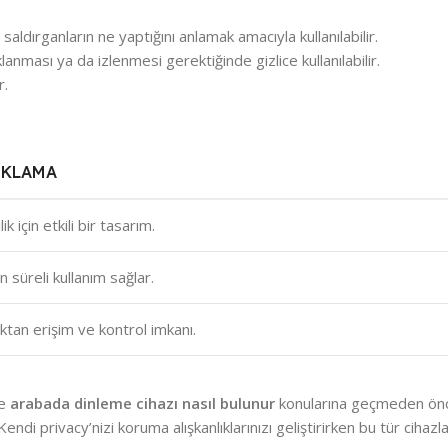
e saldırganların ne yaptığını anlamak amacıyla kullanılabilir.
klanması ya da izlenmesi gerektiğinde gizlice kullanılabilir.
r.
IKLAMA
ilik için etkili bir tasarım.
 süreli kullanım sağlar.
ktan erişim ve kontrol imkanı.
e
arabada dinleme cihazı nasıl bulunur
konularına geçmeden önce
 Kendi privacy’nizi koruma alışkanlıklarınızı geliştirirken bu tür cihaz