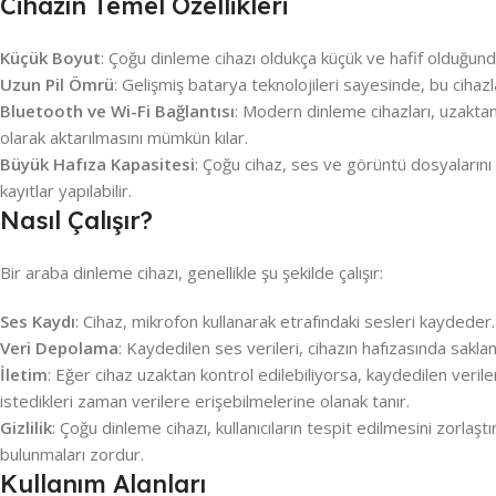
Cihazın Temel Özellikleri
Küçük Boyut
: Çoğu dinleme cihazı oldukça küçük ve hafif olduğundan
Uzun Pil Ömrü
: Gelişmiş batarya teknolojileri sayesinde, bu ciha
Bluetooth ve Wi-Fi Bağlantısı
: Modern dinleme cihazları, uzaktan
olarak aktarılmasını mümkün kılar.
Büyük Hafıza Kapasitesi
: Çoğu cihaz, ses ve görüntü dosyalarını
kayıtlar yapılabilir.
Nasıl Çalışır?
Bir araba dinleme cihazı, genellikle şu şekilde çalışır:
Ses Kaydı
: Cihaz, mikrofon kullanarak etrafındaki sesleri kaydeder. 
Veri Depolama
: Kaydedilen ses verileri, cihazın hafızasında saklan
İletim
: Eğer cihaz uzaktan kontrol edilebiliyorsa, kaydedilen veriler
istedikleri zaman verilere erişebilmelerine olanak tanır.
Gizlilik
: Çoğu dinleme cihazı, kullanıcıların tespit edilmesini zorlaşt
bulunmaları zordur.
Kullanım Alanları