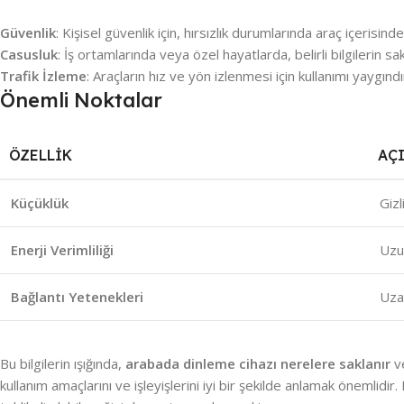
Güvenlik
: Kişisel güvenlik için, hırsızlık durumlarında araç içerisind
Casusluk
: İş ortamlarında veya özel hayatlarda, belirli bilgilerin sa
Trafik İzleme
: Araçların hız ve yön izlenmesi için kullanımı yaygındı
Önemli Noktalar
ÖZELLIK
AÇ
Küçüklük
Gizl
Enerji Verimliliği
Uzun
Bağlantı Yetenekleri
Uza
Bu bilgilerin ışığında,
arabada dinleme cihazı nerelere saklanır
v
kullanım amaçlarını ve işleyişlerini iyi bir şekilde anlamak önemlidir.