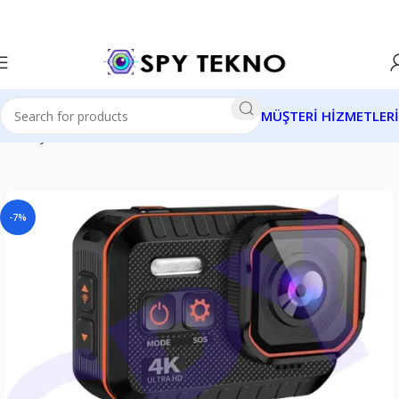
MÜŞTERİ HİZMETLERİ
Ana Sayfa
Gizli Kameralar
Aksesuar Gizli Kameralar
-7%