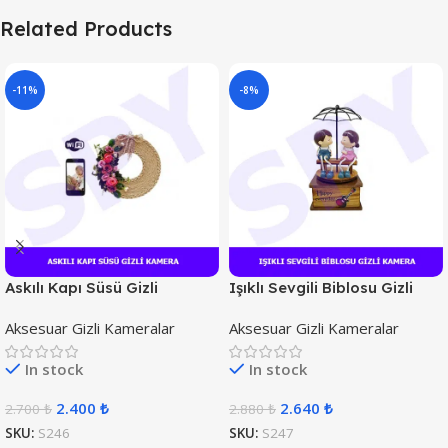
Related Products
-11%
-8%
Askılı Kapı Süsü Gizli
Işıklı Sevgili Biblosu Gizli
Kamera
Kamera
Aksesuar Gizli Kameralar
Aksesuar Gizli Kameralar
In stock
In stock
2.400
₺
2.640
₺
2.700
₺
2.880
₺
SKU:
S246
SKU:
S247