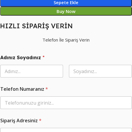
Sepete Ekle
Buy Now
HIZLI SİPARİŞ VERİN
Telefon İle Sipariş Verin
N
Adınız Soyadınız
*
u
m
a
r
Ad
Soyad
a
n
Telefon Numaranız
*
ı
z
A
d
r
e
Sipariş Adresiniz
*
s
i