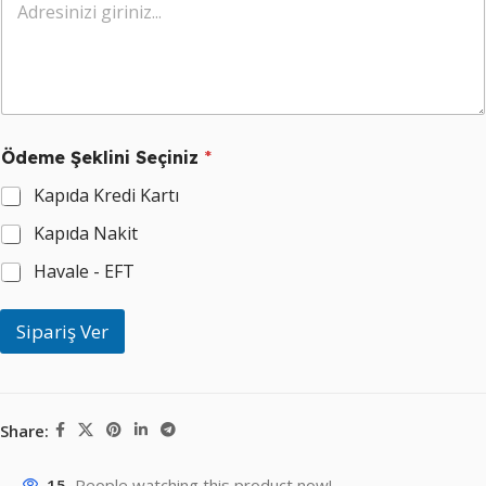
n
i
z
*
Ödeme Şeklini Seçiniz
*
Kapıda Kredi Kartı
Kapıda Nakit
Havale - EFT
Sipariş Ver
Share:
15
People watching this product now!