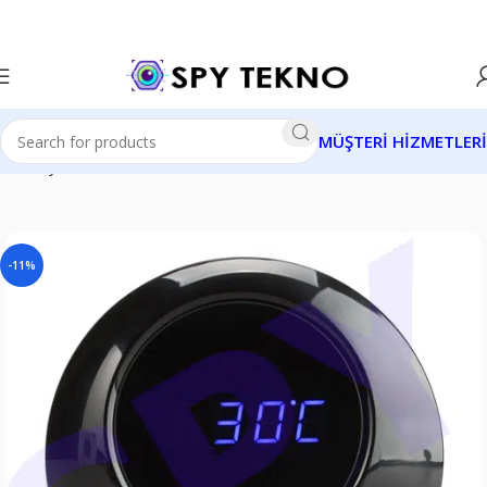
MÜŞTERİ HİZMETLERİ
Ana Sayfa
Gizli Kameralar
Masa Saati Gizli Kameralar
-11%