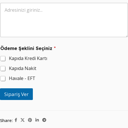
p
a
r
i
ş
S
e
ç
i
Ödeme Şeklini Seçiniz
*
n
i
Kapıda Kredi Kartı
z
Ş
Kapıda Nakit
e
k
Havale - EFT
l
i
Sipariş Ver
n
i
Share: