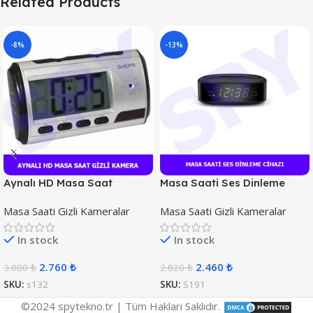
Related Products
-8%
-13%
Aynalı HD Masa Saat
Masa Saati Ses Dinleme
Kamera
Cihazı
Masa Saati Gizli Kameralar
Masa Saati Gizli Kameralar
In stock
In stock
2.760
₺
2.460
₺
3.000
₺
2.820
₺
SKU:
s132
SKU:
S191
©2024 spytekno.tr | Tüm Hakları Saklıdır.