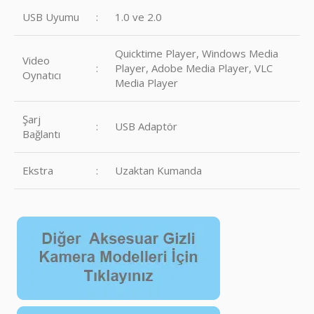
USB Uyumu
:
1.0 ve 2.0
Quicktime Player, Windows Media
Video
:
Player, Adobe Media Player, VLC
Oynatıcı
Media Player
Şarj
:
USB Adaptör
Bağlantı
Ekstra
:
Uzaktan Kumanda