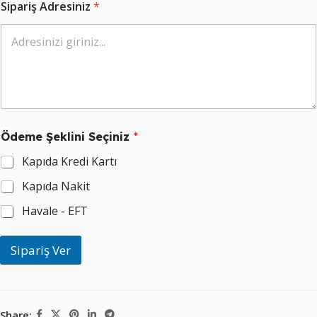
Sipariş Adresiniz
*
T
Ödeme Şeklini Seçiniz
*
e
l
Kapıda Kredi Kartı
e
f
Kapıda Nakit
o
n
Havale - EFT
*
N
u
Sipariş Ver
m
a
r
a
n
Share: