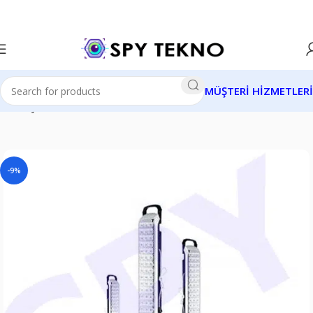
MÜŞTERİ HİZMETLERİ
Ana Sayfa
Gizli Kameralar
Aksesuar Gizli Kameralar
-9%