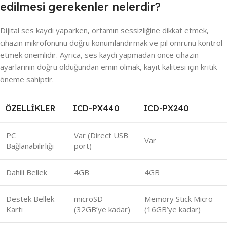
edilmesi gerekenler nelerdir?
Dijital ses kaydı yaparken, ortamın sessizliğine dikkat etmek,
cihazın mikrofonunu doğru konumlandırmak ve pil ömrünü kontrol
etmek önemlidir. Ayrıca, ses kaydı yapmadan önce cihazın
ayarlarının doğru olduğundan emin olmak, kayıt kalitesi için kritik
öneme sahiptir.
ÖZELLIKLER
ICD-PX440
ICD-PX240
PC
Var (Direct USB
Var
Bağlanabilirliği
port)
Dahili Bellek
4GB
4GB
Destek Bellek
microSD
Memory Stick Micro
Kartı
(32GB’ye kadar)
(16GB’ye kadar)