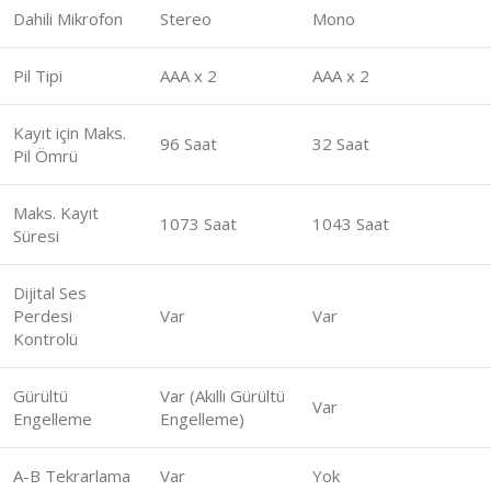
Dahili Mikrofon
Stereo
Mono
Pil Tipi
AAA x 2
AAA x 2
Kayıt için Maks.
96 Saat
32 Saat
Pil Ömrü
Maks. Kayıt
1073 Saat
1043 Saat
Süresi
Dijital Ses
Perdesi
Var
Var
Kontrolü
Gürültü
Var (Akıllı Gürültü
Var
Engelleme
Engelleme)
A-B Tekrarlama
Var
Yok