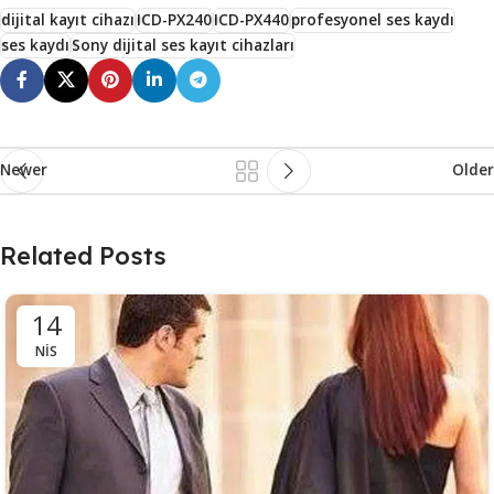
dijital kayıt cihazı
ICD-PX240
ICD-PX440
profesyonel ses kaydı
ses kaydı
Sony dijital ses kayıt cihazları
Newer
Older
Related Posts
14
NIS