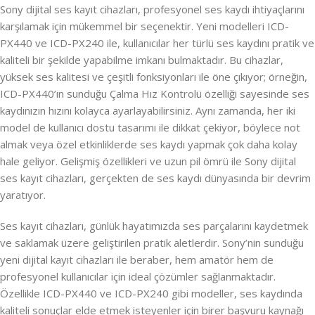
Sony dijital ses kayıt cihazları, profesyonel ses kaydı ihtiyaçlarını
karşılamak için mükemmel bir seçenektir. Yeni modelleri ICD-
PX440 ve ICD-PX240 ile, kullanıcılar her türlü ses kaydını pratik ve
kaliteli bir şekilde yapabilme imkanı bulmaktadır. Bu cihazlar,
yüksek ses kalitesi ve çeşitli fonksiyonları ile öne çıkıyor; örneğin,
ICD-PX440’ın sunduğu Çalma Hız Kontrolü özelliği sayesinde ses
kaydınızın hızını kolayca ayarlayabilirsiniz. Aynı zamanda, her iki
model de kullanıcı dostu tasarımı ile dikkat çekiyor, böylece not
almak veya özel etkinliklerde ses kaydı yapmak çok daha kolay
hale geliyor. Gelişmiş özellikleri ve uzun pil ömrü ile Sony dijital
ses kayıt cihazları, gerçekten de ses kaydı dünyasında bir devrim
yaratıyor.
Ses kayıt cihazları, günlük hayatımızda ses parçalarını kaydetmek
ve saklamak üzere geliştirilen pratik aletlerdir. Sony’nin sunduğu
yeni dijital kayıt cihazları ile beraber, hem amatör hem de
profesyonel kullanıcılar için ideal çözümler sağlanmaktadır.
Özellikle ICD-PX440 ve ICD-PX240 gibi modeller, ses kaydında
kaliteli sonuçlar elde etmek isteyenler için birer başvuru kaynağı