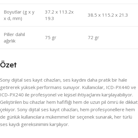
Boyutlar (g x y
37.2 x 113.2x
38.5 x 115.2 x 21.3
x d, mm)
19.3
Piller dahil
75 gr
72 gr
ağırlık
Özet
Sony dijital ses kayıt cihazları, ses kaydını daha pratik bir hale
getirerek yüksek performans sunuyor. Kullanıcılar, ICD-PX440 ve
ICD-PX240 ile profesyonel ve kişisel ihtiyaçlarını karşılayabiliyor.
Geliştirilen bu cihazlar hem hafifliği hem de uzun pil ömrü ile dikkat
çekiyor. Sony dijital ses kayıt cihazları, hem profesyonellere hem
de günlük kullanıcılara mükemmel bir seçenek sunarak, her türlü
ses kaydı gereksinimini karşılıyor.