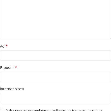
*
Ad
*
E-posta
İnternet sitesi
Daha sonraki yorumlarımda kullanılması için adım, e-posta