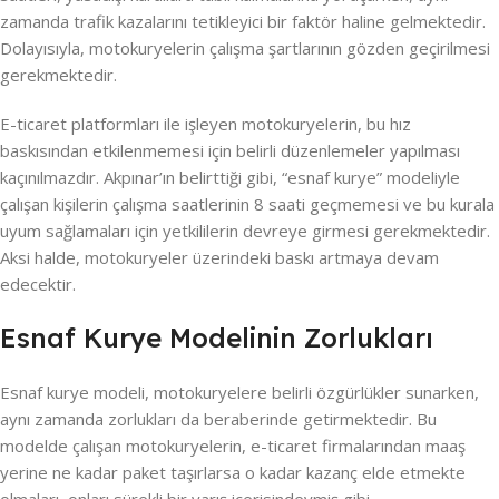
zamanda trafik kazalarını tetikleyici bir faktör haline gelmektedir.
Dolayısıyla, motokuryelerin çalışma şartlarının gözden geçirilmesi
gerekmektedir.
E-ticaret platformları ile işleyen motokuryelerin, bu hız
baskısından etkilenmemesi için belirli düzenlemeler yapılması
kaçınılmazdır. Akpınar’ın belirttiği gibi, “esnaf kurye” modeliyle
çalışan kişilerin çalışma saatlerinin 8 saati geçmemesi ve bu kurala
uyum sağlamaları için yetkililerin devreye girmesi gerekmektedir.
Aksi halde, motokuryeler üzerindeki baskı artmaya devam
edecektir.
Esnaf Kurye Modelinin Zorlukları
Esnaf kurye modeli, motokuryelere belirli özgürlükler sunarken,
aynı zamanda zorlukları da beraberinde getirmektedir. Bu
modelde çalışan motokuryelerin, e-ticaret firmalarından maaş
yerine ne kadar paket taşırlarsa o kadar kazanç elde etmekte
olmaları, onları sürekli bir yarış içerisindeymiş gibi