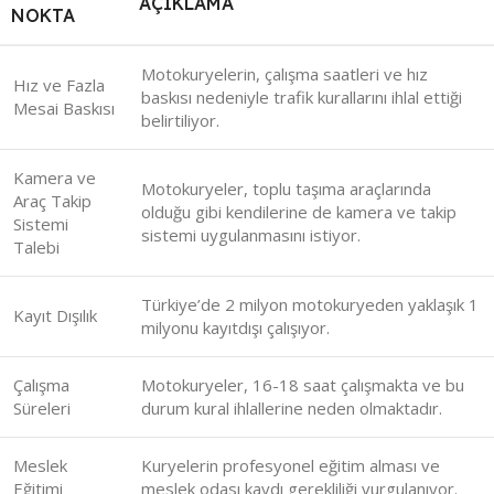
AÇIKLAMA
NOKTA
Motokuryelerin, çalışma saatleri ve hız
Hız ve Fazla
baskısı nedeniyle trafik kurallarını ihlal ettiği
Mesai Baskısı
belirtiliyor.
Kamera ve
Motokuryeler, toplu taşıma araçlarında
Araç Takip
olduğu gibi kendilerine de kamera ve takip
Sistemi
sistemi uygulanmasını istiyor.
Talebi
Türkiye’de 2 milyon motokuryeden yaklaşık 1
Kayıt Dışılık
milyonu kayıtdışı çalışıyor.
Çalışma
Motokuryeler, 16-18 saat çalışmakta ve bu
Süreleri
durum kural ihlallerine neden olmaktadır.
Meslek
Kuryelerin profesyonel eğitim alması ve
Eğitimi
meslek odası kaydı gerekliliği vurgulanıyor.