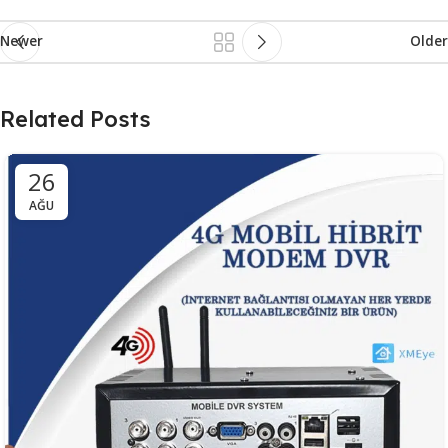
Newer
Older
Related Posts
26
AĞU