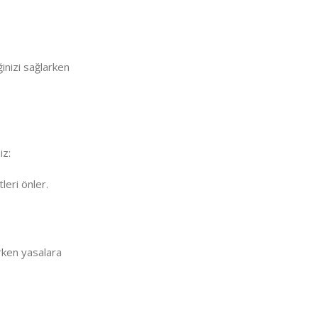
inizi sağlarken
iz:
leri önler.
rken yasalara