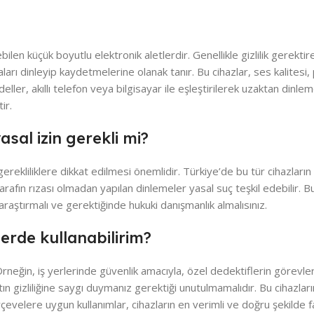
bilen küçük boyutlu elektronik aletlerdir. Genellikle gizlilik gerekt
ları dinleyip kaydetmelerine olanak tanır. Bu cihazlar, ses kalitesi,
modeller, akıllı telefon veya bilgisayar ile eşleştirilerek uzaktan dinle
ir.
asal izin gerekli mi?
ekliliklere dikkat edilmesi önemlidir. Türkiye’de bu tür cihazların k
tarafın rızası olmadan yapılan dinlemeler yasal suç teşkil edebilir. 
ı araştırmalı ve gerektiğinde hukuki danışmanlık almalısınız.
lerde kullanabilirim?
. Örneğin, iş yerlerinde güvenlik amacıyla, özel dedektiflerin görevl
atın gizliliğine saygı duymanız gerektiği unutulmamalıdır. Bu cihazlar
çevelere uygun kullanımlar, cihazların en verimli ve doğru şekilde f