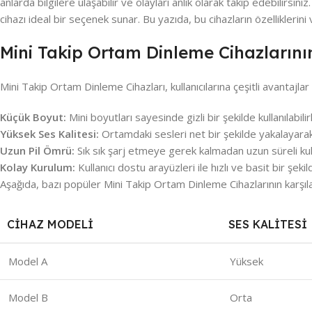
anlarda bilgilere ulaşabilir ve olayları anlık olarak takip edebilirsiniz
cihazı ideal bir seçenek sunar. Bu yazıda, bu cihazların özelliklerini v
Mini Takip Ortam Dinleme Cihazlarının
Mini Takip Ortam Dinleme Cihazları, kullanıcılarına çeşitli avantajlar s
Küçük Boyut:
Mini boyutları sayesinde gizli bir şekilde kullanılabilir
Yüksek Ses Kalitesi:
Ortamdaki sesleri net bir şekilde yakalayarak
Uzun Pil Ömrü:
Sık sık şarj etmeye gerek kalmadan uzun süreli kul
Kolay Kurulum:
Kullanıcı dostu arayüzleri ile hızlı ve basit bir şekil
Aşağıda, bazı popüler Mini Takip Ortam Dinleme Cihazlarının karşılaştı
CIHAZ MODELI
SES KALITESI
Model A
Yüksek
Model B
Orta