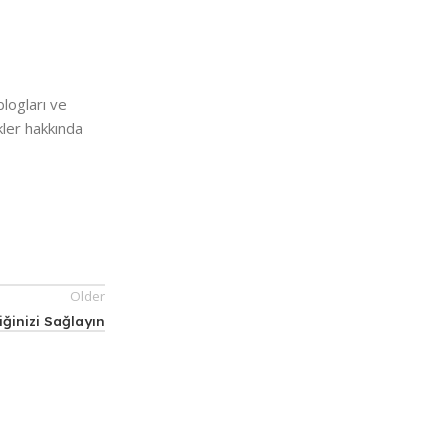
blogları ve
kler hakkında
Older
ğinizi Sağlayın