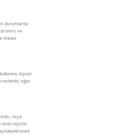
iren durumlarda
 pil ömrü ve
me imkanı
ullanımı, kişisel
Bu nedenle, eğer
erinde, veya
ın kötü niyetle
aydalanılmasını