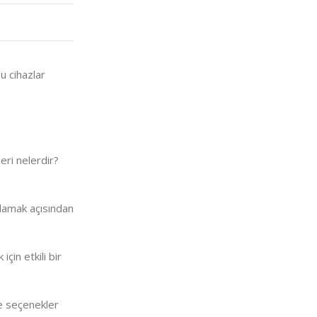
u cihazlar
eri nelerdir?
ağlamak açısından
çin etkili bir
öre seçenekler