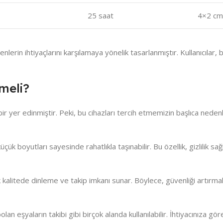
25 saat
4×2 cm
erin ihtiyaçlarını karşılamaya yönelik tasarlanmıştır. Kullanıcılar, b
lmeli?
r yer edinmiştir. Peki, bu cihazları tercih etmemizin başlıca nedenl
çük boyutları sayesinde rahatlıkla taşınabilir. Bu özellik, gizlilik s
kalitede dinleme ve takip imkanı sunar. Böylece, güvenliği artırmak i
olan eşyaların takibi gibi birçok alanda kullanılabilir. İhtiyacınıza g