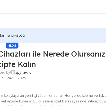
fası
İletişim
BLOG
BLOG
ihazları ile Nerede Olursanız
ipte Kalın
ted by
spy tekno
On Ocak 8, 2025
zı kolaylaştıran yenilikçi çözümler sunar. Her yerde izleme ve taki
 yelpazede kullanılır. Bu cihazların özellikleri sayesinde, ihtiyaç d