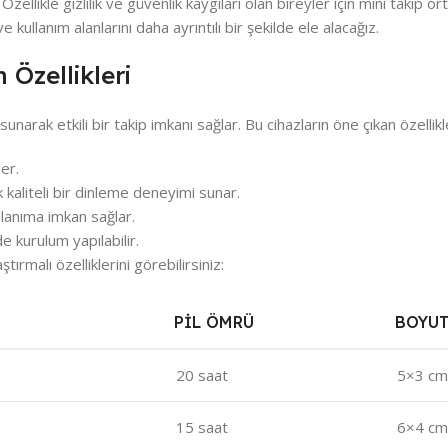
. Özellikle gizlilik ve güvenlik kaygıları olan bireyler için mini takip 
e kullanım alanlarını daha ayrıntılı bir şekilde ele alacağız.
 Özellikleri
unarak etkili bir takip imkanı sağlar. Bu cihazların öne çıkan özellikle
ler.
 kaliteli bir dinleme deneyimi sunar.
lanıma imkan sağlar.
de kurulum yapılabilir.
rmalı özelliklerini görebilirsiniz:
PIL ÖMRÜ
BOYU
20 saat
5×3 cm
15 saat
6×4 cm