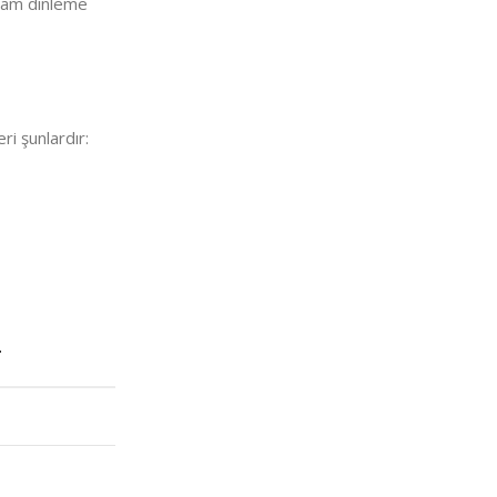
ortam dinleme
ri şunlardır:
T