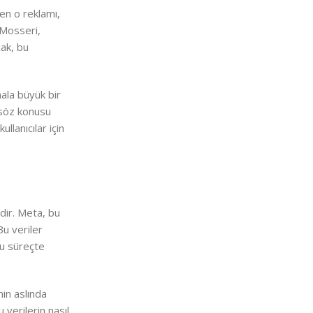
zen o reklamı,
 Mosseri,
cak, bu
ala büyük bir
, söz konusu
llanıcılar için
dir. Meta, bu
Bu veriler
bu süreçte
nin aslında
 verilerin nasıl