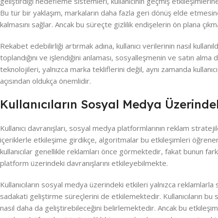
geliştirdiği hedefleme sistemleri, kullanıcının geçmiş etkileşimle
Bu tür bir yaklaşım, markaların daha fazla geri dönüş elde etmesine ya
kalmasını sağlar. Ancak bu süreçte gizlilik endişelerin ön plana çıkmas
Rekabet edebilirliği artırmak adına, kullanıcı verilerinin nasıl kullanıld
toplandığını ve işlendiğini anlaması, sosyalleşmenin ve satın alma dav
teknolojileri, yalnızca marka tekliflerini değil, aynı zamanda kulla
açısından oldukça önemlidir.
Kullanıcıların Sosyal Medya Üzerindeki
Kullanıcı davranışları, sosyal medya platformlarının reklam stratejil
içeriklerle etkileşime girdikçe, algoritmalar bu etkileşimleri öğre
kullanıcılar genellikle reklamları önce görmektedir, fakat bunun fark
platform üzerindeki davranışlarını etkileyebilmekte.
Kullanıcıların sosyal medya üzerindeki etkileri yalnızca reklamlarla
sadakati geliştirme süreçlerini de etkilemektedir. Kullanıcıların bu 
nasıl daha da geliştirebileceğini belirlemektedir. Ancak bu etkileşiml