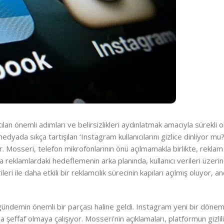
a atılan önemli adımları ve belirsizlikleri aydınlatmak amacıyla sürekli 
ada sıkça tartışılan ‘Instagram kullanıcılarını gizlice dinliyor mu
or. Mosseri, telefon mikrofonlarının önü açılmamakla birlikte, rekl
eta reklamlardaki hedeflemenin arka planında, kullanıcı verileri üzeri
ri ile daha etkili bir reklamcılık sürecinin kapıları açılmış oluyor, anc
su gündemin önemli bir parçası haline geldi. Instagram yeni bir dönem
ha şeffaf olmaya çalışıyor. Mosseri’nin açıklamaları, platformun gizlili