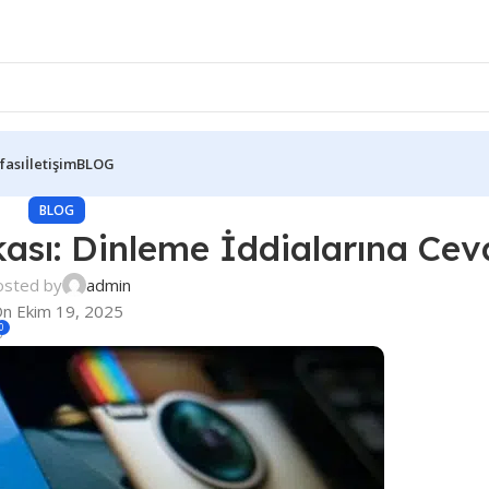
fası
İletişim
BLOG
BLOG
ikası: Dinleme İddialarına Ce
osted by
admin
n Ekim 19, 2025
0