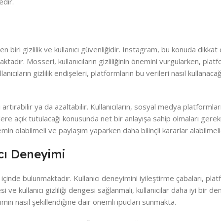
edir.
 biri gizlilik ve kullanıcı güvenliğidir. Instagram, bu konuda dikkat ç
maktadır. Mosseri, kullanıcıların gizliliğinin önemini vurgularken, plat
ıcıların gizlilik endişeleri, platformların bu verileri nasıl kullanaca
nı artırabilir ya da azaltabilir. Kullanıcıların, sosyal medya platformla
ülere açık tutulacağı konusunda net bir anlayışa sahip olmaları gere
 emin olabilmeli ve paylaşım yaparken daha bilinçli kararlar alabilmeli
cı Deneyimi
çinde bulunmaktadır. Kullanıcı deneyimini iyileştirme çabaları, pla
e kullanıcı gizliliği dengesi sağlanmalı, kullanıcılar daha iyi bir d
min nasıl şekillendiğine dair önemli ipucları sunmakta.