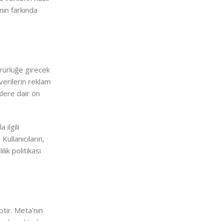
ının farkında
ürürlüğe girecek
 verilerin reklam
klere dair ön
 ilgili
ullanıcıların,
ik politikası
tir. Meta’nın