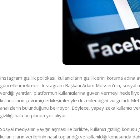
Instagram gizlilik politikası, kullanıcıların gizliliklerini koruma adın
güncellenmektedir. Instagram Başkanı Adam Mosseri’nin, sosyal medy
verdiği yanıtlar, platformun kullanıcılarına güven vermeyi hedefliy
kullanıcıların çevrimiçi etkileşimleriyle düzenlendiğini vurguladı. M
analizlerin bulunduğunu belirtiyor. Böylece, yapay zeka kullanıcı verile
gizliliği hala ön planda yer alıyor.
Sosyal medyanın yaygınlaşması ile birlikte, kullanıcı gizliliği konu
kullanıcıların verilerinin nasıl toplandığı ve kullanıldığı konusunda da