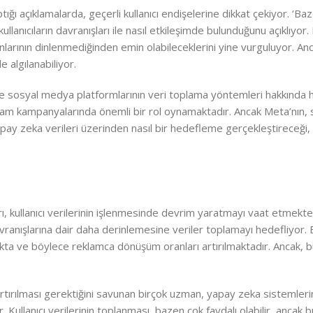
ığı açıklamalarda, geçerli kullanıcı endişelerine dikkat çekiyor. ‘Ba
lanıcıların davranışları ile nasıl etkileşimde bulunduğunu açıklıyor.
fonlarının dinlenmediğinden emin olabileceklerini yine vurguluyor. An
e algılanabiliyor.
de sosyal medya platformlarının veri toplama yöntemleri hakkında h
li reklam kampanyalarında önemli bir rol oynamaktadır. Ancak Meta’nın
e yapay zeka verileri üzerinden nasıl bir hedefleme gerçekleştireceği, ku
ı, kullanıcı verilerinin işlenmesinde devrim yaratmayı vaat etmekte
vranışlarına dair daha derinlemesine veriler toplamayı hedefliyor. 
makta ve böylece reklamca dönüşüm oranları artırılmaktadır. Ancak, 
 artırılması gerektiğini savunan birçok uzman, yapay zeka sistemleri
. Kullanıcı verilerinin toplanması, bazen çok faydalı olabilir, ancak bu