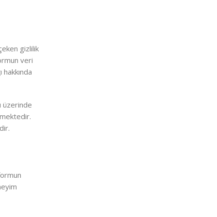
eken gizlilik
formun veri
ğı hakkında
rı üzerinde
kmektedir.
dir.
tformun
eneyim