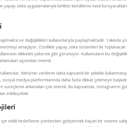
ların yapay zeka uygulamalarıyla birlikte kendilerini nasıl koruyacaklar
i
 yapmakta ve değişiklikleri kullanıcılarıyla paylaşmaktadır. Yakında y
ilde yönetmeyi amaçlıyor. Özellikle yapay zeka sistemleri ile toplanacak
anıcının dikkatini çekecek gibi görünüyor. Kullanıcıların bu değişikli
 anlamaları açısından önemli.
Kullanıcılar, Meta’nın verilerini daha kapsamlı bir şekilde kullanmasıyla
ar, sosyal medya platformlarında daha fazla dikkat çekmeye başladı. K
m süreçlerini anlamaları çok önemli. Bu kapsamda, Instagram’ın gizlil
an etkileyebilir.
ileri
in etkili hedefleme yöntemleri geliştirmek hayati bir öneme sahip