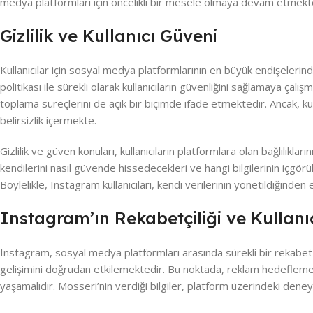
medya platformları için öncelikli bir mesele olmaya devam etmekt
Gizlilik ve Kullanıcı Güveni
Kullanıcılar için sosyal medya platformlarının en büyük endişelerinden
politikası ile sürekli olarak kullanıcıların güvenliğini sağlamaya çalış
toplama süreçlerini de açık bir biçimde ifade etmektedir. Ancak, kullan
belirsizlik içermekte.
Gizlilik ve güven konuları, kullanıcıların platformlara olan bağlılıkları
kendilerini nasıl güvende hissedecekleri ve hangi bilgilerinin içgör
Böylelikle, Instagram kullanıcıları, kendi verilerinin yönetildiğinden
Instagram’ın Rekabetçiliği ve Kullanı
Instagram, sosyal medya platformları arasında sürekli bir rekabet i
gelişimini doğrudan etkilemektedir. Bu noktada, reklam hedeflemesi v
yaşamalıdır. Mosseri’nin verdiği bilgiler, platform üzerindeki deneyi