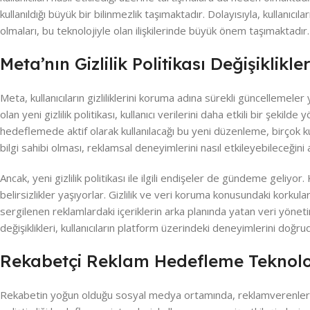
kullanıldığı büyük bir bilinmezlik taşımaktadır. Dolayısıyla, kullanıcı
olmaları, bu teknolojiyle olan ilişkilerinde büyük önem taşımaktadır.
Meta’nın Gizlilik Politikası Değişiklikler
Meta, kullanıcıların gizliliklerini koruma adına sürekli güncellemeler
olan yeni gizlilik politikası, kullanıcı verilerini daha etkili bir şek
hedeflemede aktif olarak kullanılacağı bu yeni düzenleme, birçok kull
bilgi sahibi olması, reklamsal deneyimlerini nasıl etkileyebileceğini
Ancak, yeni gizlilik politikası ile ilgili endişeler de gündeme geliyor. 
belirsizlikler yaşıyorlar. Gizlilik ve veri koruma konusundaki korkul
sergilenen reklamlardaki içeriklerin arka planında yatan veri yöneti
değişiklikleri, kullanıcıların platform üzerindeki deneyimlerini doğrud
Rekabetçi Reklam Hedefleme Teknoloj
Rekabetin yoğun olduğu sosyal medya ortamında, reklamverenler iç