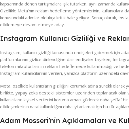
kapsamında dönen tartışmalara ışık tutarken, aynı zamanda kullanı
Özellikle Meta’nın reklam hedefleme yöntemlerinin, kullanıcılara dah
konusundaki adımlar oldukça kritik hale geliyor. Sonuç olarak, Instagr
etkilemeye devam etmeye aday.
Instagram Kullanıcı Gizliliği ve Rek
Instagram, kullanıcı gizliliği konusunda endişeleri gidermek için ad
platformlarının gizlice dinlendiğine dair endişeler taşırken, Instagram
telefon mikrofonlarının reklam hedeflemede kullanılmadığı ve hedefle
Instagram kullanıcılarının verileri, yalnızca platform üzerindeki davr
Meta, özellikle kullanıcıların gizliliğini korumak adına sürekli olarak 
birlikte, yapay zeka destekli sistemler üzerinden toplanacak olan v
kullanıcıların kişisel verilerini koruma amacı güderek daha şeffaf b
etkileşimlerinin nasıl kullanıldığını daha iyi anlamak için bu tür açıkl
Adam Mosseri’nin Açıklamaları ve Kull