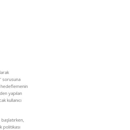
olarak
?’ sorusuna
am hedeflemenin
nden yapılan
ak kullanıcı
 başlatırken,
k politikası