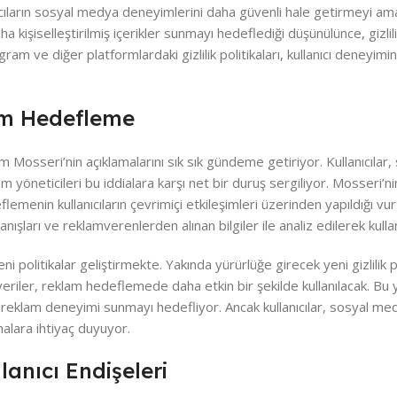
cıların sosyal medya deneyimlerini daha güvenli hale getirmeyi ama
a kişiselleştirilmiş içerikler sunmayı hedeflediği düşünülünce, gizli
am ve diğer platformlardaki gizlilik politikaları, kullanıcı deneyimin
lam Hedefleme
am Mosseri’nin açıklamalarını sık sık gündeme getiriyor. Kullanıcıla
 yöneticileri bu iddialara karşı net bir duruş sergiliyor. Mosseri’nin 
menin kullanıcıların çevrimiçi etkileşimleri üzerinden yapıldığı vur
anışları ve reklamverenlerden alınan bilgiler ile analiz edilerek kulla
yeni politikalar geliştirmekte. Yakında yürürlüğe girecek yeni gizlilik p
eriler, reklam hedeflemede daha etkin bir şekilde kullanılacak. Bu 
ir reklam deneyimi sunmayı hedefliyor. Ancak kullanıcılar, sosyal me
amalara ihtiyaç duyuyor.
anıcı Endişeleri