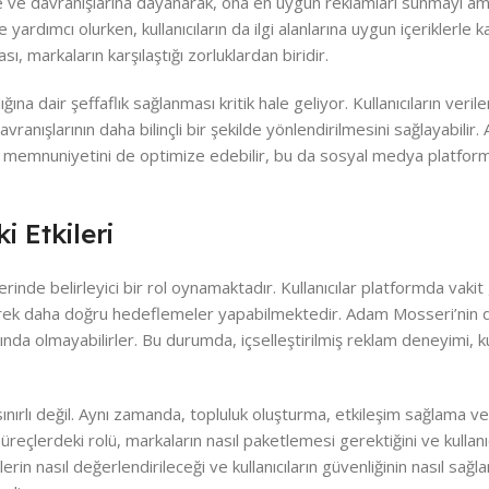
rine ve davranışlarına dayanarak, ona en uygun reklamları sunmayı a
rdımcı olurken, kullanıcıların da ilgi alanlarına uygun içeriklerle ka
ı, markaların karşılaştığı zorluklardan biridir.
ığına dair şeffaflık sağlanması kritik hale geliyor. Kullanıcıların veriler
ranışlarının daha bilinçli bir şekilde yönlendirilmesini sağlayabilir.
nıcı memnuniyetini de optimize edebilir, bu da sosyal medya platform
 Etkileri
erinde belirleyici bir rol oynamaktadır. Kullanıcılar platformda vakit
nerek daha doğru hedeflemeler yapabilmektedir. Adam Mosseri’nin de 
ında olmayabilirler. Bu durumda, içselleştirilmiş reklam deneyimi, kul
 sınırlı değil. Aynı zamanda, topluluk oluşturma, etkileşim sağlama 
süreçlerdeki rolü, markaların nasıl paketlemesi gerektiğini ve kullan
erin nasıl değerlendirileceği ve kullanıcıların güvenliğinin nasıl sağl