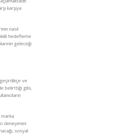
maçlamaktadır.
rşı karşıya
inin nasıl
 Akıllı hedefleme
larının geleceği
 geçirdikçe ve
belirttiği gibi,
lanıcıların
ve marka
ıcı deneyimini
anacağı, sosyal