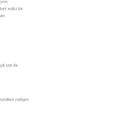
tform
bet edici bir
dan
ık izin ile
bahsedilen reklam