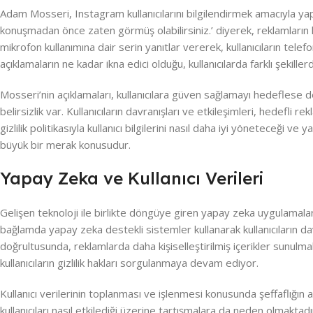
Adam Mosseri, Instagram kullanıcılarını bilgilendirmek amacıyla yapt
konuşmadan önce zaten görmüş olabilirsiniz.’ diyerek, reklamların kul
mikrofon kullanımına dair serin yanıtlar vererek, kullanıcıların tele
açıklamaların ne kadar ikna edici olduğu, kullanıcılarda farklı şekillerd
Mosseri’nin açıklamaları, kullanıcılara güven sağlamayı hedeflese 
belirsizlik var. Kullanıcıların davranışları ve etkileşimleri, hedef
gizlilik politikasıyla kullanıcı bilgilerini nasıl daha iyi yöneteceği v
büyük bir merak konusudur.
Yapay Zeka ve Kullanıcı Verileri
Gelişen teknoloji ile birlikte döngüye giren yapay zeka uygulamalar
bağlamda yapay zeka destekli sistemler kullanarak kullanıcıların da
doğrultusunda, reklamlarda daha kişiselleştirilmiş içerikler sunul
kullanıcıların gizlilik hakları sorgulanmaya devam ediyor.
Kullanıcı verilerinin toplanması ve işlenmesi konusunda şeffaflığın
kullanıcıları nasıl etkilediği üzerine tartışmalara da neden olmaktadır