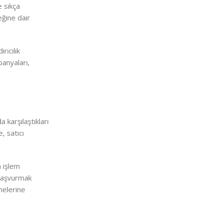
e sıkça
eğine dair
rıcılık
panyaları,
a karşılaştıkları
, satıcı
n işlem
 başvurmak
melerine