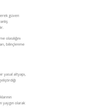
örerek güven
anlış
ır.
me olasılığını
arı, bilinçlenme
ir yasal altyapı,
eliştirdiği
klarının
ğın yaygın olarak