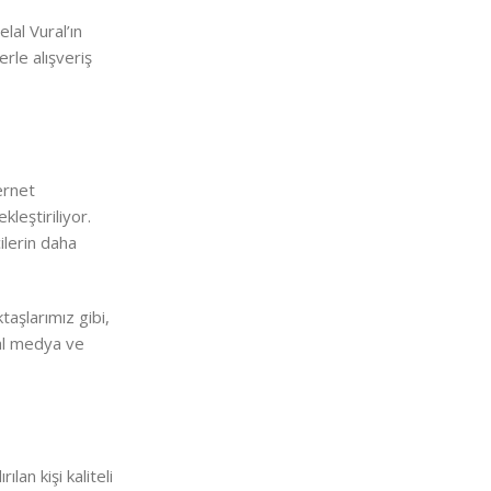
lal Vural’ın
erle alışveriş
ernet
kleştiriliyor.
ilerin daha
taşlarımız gibi,
yal medya ve
lan kişi kaliteli