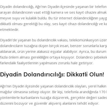
Diyadin dolandırıcılığı, Ağrı’nın Diyadin ilçesinde yaşanan bir telefo
arayan dolandırıcının vaat ettiği kamera ve ses kayıt cihazını almak iç
meyve suyu ve kulaklık buldu. Bu tür internet dolandırıcılığının yaygı
dikkatli olması gerektiği bu olay, ses kayıt cihazı dolandırıcılığı ve k
etmektedir.
Diyadin’de yaşanan bu dolandırıcılık vakası, telekomünikasyon üzer
dolandırıcıların tuzağına düşen birçok insan, benzer sorunlarla karşı
aldanarak, ürün yerine alakasız eşyalar alabiliyor. Ayrıca, bu durum A
fazla önlem alması gerekliliğini ortaya koyuyor. Dolandırıcı şebeke
farkındalık faaliyetlerinin yapılmasını zorunlu hale getiriyor.
Diyadin Dolandırıcılığı: Dikkatli Olun!
Ağrı’nın Diyadin ilçesinde yaşanan dolandırıcılık olayları, yerel halkı
mağdur olmasına sebep oluyor. Bir kişi, telefonla arandığında 170 lira
yöntemlerle kurbanlarını tuzağa düşürerek, gerçekte değeri sadece 5
düzenini bozuyor ve güvenilir alışveriş alanlarını tehdit ediyor.