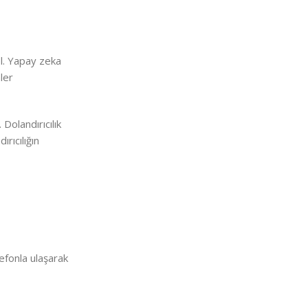
el. Yapay zeka
ler
Dolandırıcılık
rıcılığın
lefonla ulaşarak