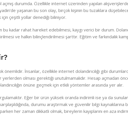
 yol açmış durumda. Özellikle internet üzerinden yapılan alışverişlerd
iyadin’de yaşanan bu son olay, birçok kişinin bu tuzaklara düşebilec
için çeşitli yollar denediği biliniyor.
rın bu kadar rahat hareket edebilmesi, kaygı verici bir durum. Dolandı
lmesi ve halkın bilinçlendirilmesi şarttır. Eğitim ve farkındalık kam
ir?
k önemlidir. İnsanlar, özellikle internet dolandırıcılığı gibi durumlard
enilir yerlerden olması gerektiği unutulmamalıdır. Hesap açmadan önce
ndırıcılığın önüne geçmek için etkili yöntemler arasında yer alır.
sorgulamaktır. Eğer bir ürün yüksek oranda indirimli ise ya da sunula
karşılaşıldığında, durumu araştırmak ve güvenilir bilgi kaynaklarına
parken her zaman dikkatli olmak, bireylerin kayıplarını en aza indir