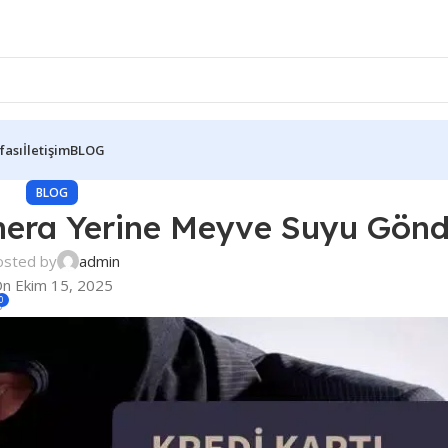
fası
İletişim
BLOG
BLOG
amera Yerine Meyve Suyu Gönde
osted by
admin
n Ekim 15, 2025
0