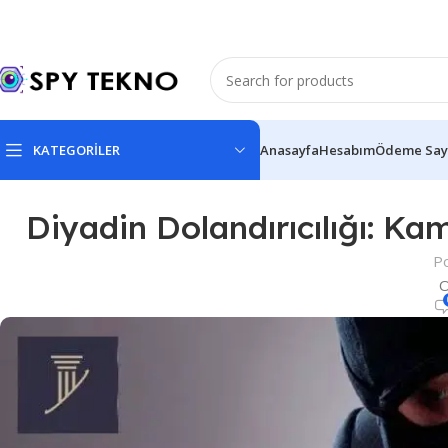
KATEGORİLER
Anasayfa
Hesabım
Ödeme Say
Diyadin Dolandırıcılığı: K
P
O