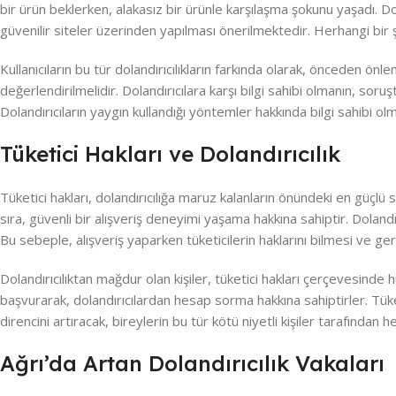
bir ürün beklerken, alakasız bir ürünle karşılaşma şokunu yaşadı. Do
güvenilir siteler üzerinden yapılması önerilmektedir. Herhangi bir ş
Kullanıcıların bu tür dolandırıcılıkların farkında olarak, önceden önle
değerlendirilmelidir. Dolandırıcılara karşı bilgi sahibi olmanın, so
Dolandırıcıların yaygın kullandığı yöntemler hakkında bilgi sahibi olma
Tüketici Hakları ve Dolandırıcılık
Tüketici hakları, dolandırıcılığa maruz kalanların önündeki en güçlü s
sıra, güvenli bir alışveriş deneyimi yaşama hakkına sahiptir. Dolan
Bu sebeple, alışveriş yaparken tüketicilerin haklarını bilmesi ve g
Dolandırıcılıktan mağdur olan kişiler, tüketici hakları çerçevesind
başvurarak, dolandırıcılardan hesap sorma hakkına sahiptirler. Tüket
direncini artıracak, bireylerin bu tür kötü niyetli kişiler tarafından h
Ağrı’da Artan Dolandırıcılık Vakaları