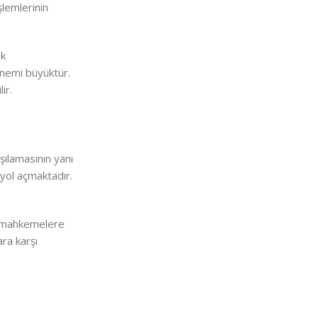
şlemlerinin
ak
 önemi büyüktür.
ir.
rşılamasının yanı
 yol açmaktadır.
a, mahkemelere
ara karşı