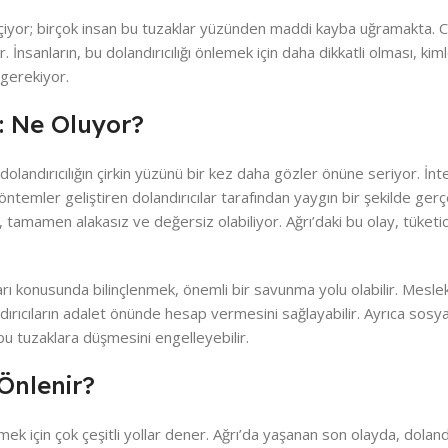
eçiyor; birçok insan bu tuzaklar yüzünden maddi kayba uğramakta. Ce
. İnsanların, bu dolandırıcılığı önlemek için daha dikkatli olması, kiml
 gerekiyor.
: Ne Oluyor?
olandırıcılığın çirkin yüzünü bir kez daha gözler önüne seriyor. İnt
 yöntemler geliştiren dolandırıcılar tarafından yaygın bir şekilde gerçe
tamamen alakasız ve değersiz olabiliyor. Ağrı’daki bu olay, tüketic
ları konusunda bilinçlenmek, önemli bir savunma yolu olabilir. Meslek
landırıcıların adalet önünde hesap vermesini sağlayabilir. Ayrıca sos
bu tuzaklara düşmesini engelleyebilir.
 Önlenir?
tmek için çok çeşitli yollar dener. Ağrı’da yaşanan son olayda, dolandırı