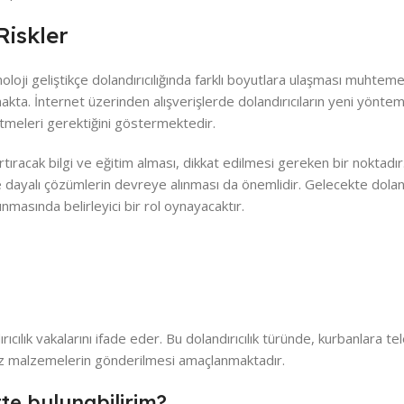
Riskler
noloji geliştikçe dolandırıcılığında farklı boyutlara ulaşması muhtem
rmakta. İnternet üzerinden alışverişlerde dolandırıcıların yeni yöntem
 etmeleri gerektiğini göstermektedir.
tıracak bilgi ve eğitim alması, dikkat edilmesi gereken bir noktadır. 
iye dayalı çözümlerin devreye alınması da önemlidir. Gelecekte dolandı
unmasında belirleyici bir rol oynayacaktır.
rıcılık vakalarını ifade eder. Bu dolandırıcılık türünde, kurbanlara te
siz malzemelerin gönderilmesi amaçlanmaktadır.
ette bulunabilirim?