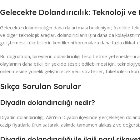
Gelecekte Dolandırıcılık: Teknoloji ve 
Gelecekte dolandırıcılığın daha da artması bekleniyor; özellikle tek
ve diğer teknolojik araçlar, dolandırıcıların işini daha da kolaylaştı
geliştirmesi, tüketicilerin kendilerini korumalara daha fazla dikkat
Bu doğrultuda, bireylerin dolandırıcılığı tespit etme yeteneklerini ar
olaylarının daha etkili bir şekilde tespit edilebilmesi için, teknoloj
önlenmesine yönelik geliştirilecek yeni stratejiler, tüketicilerin kor
Sıkça Sorulan Sorular
Diyadin dolandırıcılığı nedir?
Diyadin dolandırıcılığı, Ağrı’nın Diyadin ilçesinde gerçekleşen dolandı
cazip fiyatlarla ürün satarak, aslında tamamen alakasız ve değer
Diyadin dolandırıcılığı ile ilgili nasıl şikay