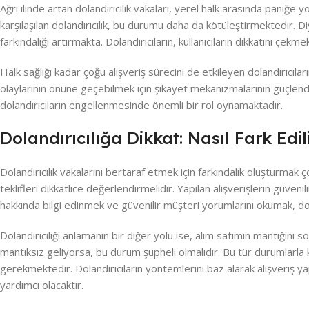
Ağrı ilinde artan dolandırıcılık vakaları, yerel halk arasında paniğe
karşılaşılan dolandırıcılık, bu durumu daha da kötüleştirmektedir. D
farkındalığı artırmakta. Dolandırıcıların, kullanıcıların dikkatini çekmek 
Halk sağlığı kadar çoğu alışveriş sürecini de etkileyen dolandırıcıla
olaylarının önüne geçebilmek için şikayet mekanizmalarının güçlendiri
dolandırıcıların engellenmesinde önemli bir rol oynamaktadır.
Dolandırıcılığa Dikkat: Nasıl Fark Edil
Dolandırıcılık vakalarını bertaraf etmek için farkındalık oluşturmak ço
teklifleri dikkatlice değerlendirmelidir. Yapılan alışverişlerin güv
hakkında bilgi edinmek ve güvenilir müşteri yorumlarını okumak, dola
Dolandırıcılığı anlamanın bir diğer yolu ise, alım satımın mantığını 
mantıksız geliyorsa, bu durum şüpheli olmalıdır. Bu tür durumlarla 
gerekmektedir. Dolandırıciların yöntemlerini baz alarak alışveriş ya
yardımcı olacaktır.