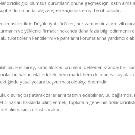
landırıcılık gibi olumsuz durumların önüne geçmek için, satın alma i
üphe durumunda, alışverişten kaçınmak en iyi tercih olabilir.
m alması kritiktir. Düşük fiyatlı ürünler, her zaman bir alarm zili olar
ruşturmanın ve yüklenici firmalar hakkında daha fazla bilgi edinmenin
k, tüketicilerin kendilerini ve paralarını korumalarına yardımcı olabil
ilahıdır. Her birey, satın aldıkları ürünlerin beklenen standartları ka
dırıcılar bu hakları ihlal ederek, hem maddi hem de manevi kayıplara
erektiğinde yasal yollara başvurması oldukça önemlidir.
e hukuki süreç başlatarak zararlarını tazmin edebilirler. Bu bağlamd
ici hakları hakkında bilinçlenmek, toplumun genelinin dolandırıcılıkl
edef alınmasını zorlaştıracaktır.