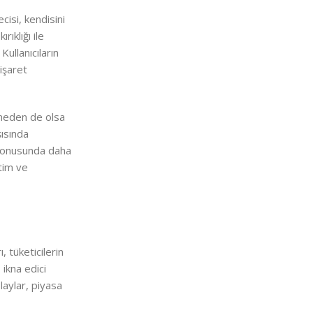
cisi, kendisini
rıklığı ile
Kullanıcıların
 işaret
emeden de olsa
şısında
a konusunda daha
itim ve
, tüketicilerin
 ikna edici
laylar, piyasa