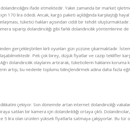
n dolandırıcılığını ifade etmektedir. Yakın zamanda bir market işletme
in 170 lira ödedi. Ancak, kargo paketi açıldığında karşılaştığı hayal kı
nlaşması, tüketici hakları açısından ciddi bir tehdit oluşturmaktadır. 
amera siparişi dolandırıcılığı gibi farklı dolandırıcılık yöntemlerine de
inden gerçekleştirilen kirli oyunları gün yüzüne çıkarmaktadır. İst
laşabilmektedir. Pek çok birey, düşük fiyatlar ve cazip teklifler kar
ğrı dolandırıcılık olaylarını artırarak, tüketicilerin haklarını korum
lerin artışı, bu nedenle toplumu bilinçlendirmek adına daha fazla eğ
n dikkatini çekiyor. Son dönemde artan internet dolandırıcılığı vakaları
ya satılan bir kamera için dolandırıldığı ortaya çıktı. Dolandırıcılar,
 lira olan ürünleri yüksek fiyatlarla satmaya çalışıyorlar. Bu tür o