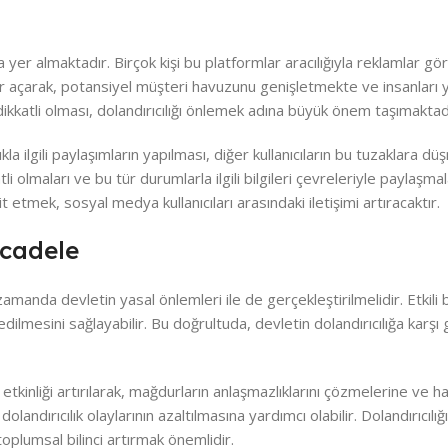
a yer almaktadır. Birçok kişi bu platformlar aracılığıyla reklamlar g
ar açarak, potansiyel müşteri havuzunu genişletmekte ve insanları y
ikkatli olması, dolandırıcılığı önlemek adına büyük önem taşımaktad
la ilgili paylaşımların yapılması, diğer kullanıcıların bu tuzaklara düş
i olmaları ve bu tür durumlarla ilgili bilgileri çevreleriyle paylaşmal
it etmek, sosyal medya kullanıcıları arasındaki iletişimi artıracaktır.
ücadele
zamanda devletin yasal önlemleri ile de gerçekleştirilmelidir. Etkili b
edilmesini sağlayabilir. Bu doğrultuda, devletin dolandırıcılığa karşı g
 etkinliği artırılarak, mağdurların anlaşmazlıklarını çözmelerine ve ha
landırıcılık olaylarının azaltılmasına yardımcı olabilir. Dolandırıcılı
plumsal bilinci artırmak önemlidir.