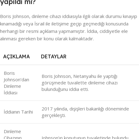
yapıldı mı?
Boris Johnson, dinleme cihazı iddiasıyla ilgili olarak durumu kınayıp
kınamadığı veya İsrail ile iletişime geçip geçmediği konusunda
herhangi bir resmi açıklama yapmamıştır. İddia, ciddiyetle ele
alınması gereken bir konu olarak kalmaktadır.
AÇIKLAMA
DETAYLAR
Boris
Boris Johnson, Netanyahu ile yaptığı
Johnson’dan
görüşmede tuvalette dinleme cihazı
Dinleme
bulunduğunu iddia etti.
İddiası
2017 yılında, dışişleri bakanlığı döneminde
İddianın Tarihi
gerçekleşti.
Dinleme
Cihazının
Johnson’ın konutunun tuvaletinde bulundu.