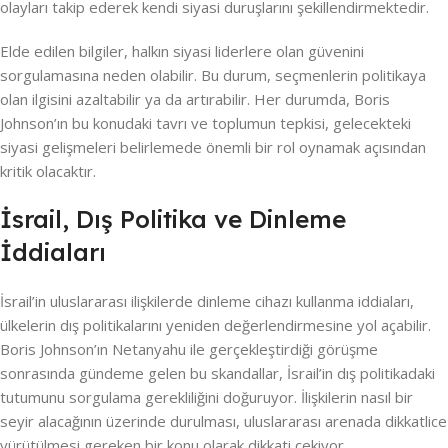
olayları takip ederek kendi siyasi duruşlarını şekillendirmektedir.
Elde edilen bilgiler, halkın siyasi liderlere olan güvenini
sorgulamasına neden olabilir. Bu durum, seçmenlerin politikaya
olan ilgisini azaltabilir ya da artırabilir. Her durumda, Boris
Johnson’ın bu konudaki tavrı ve toplumun tepkisi, gelecekteki
siyasi gelişmeleri belirlemede önemli bir rol oynamak açısından
kritik olacaktır.
İsrail, Dış Politika ve Dinleme
İddiaları
İsrail’in uluslararası ilişkilerde dinleme cihazı kullanma iddiaları,
ülkelerin dış politikalarını yeniden değerlendirmesine yol açabilir.
Boris Johnson’ın Netanyahu ile gerçekleştirdiği görüşme
sonrasında gündeme gelen bu skandallar, İsrail’in dış politikadaki
tutumunu sorgulama gerekliliğini doğuruyor. İlişkilerin nasıl bir
seyir alacağının üzerinde durulması, uluslararası arenada dikkatlice
yürütülmesi gereken bir konu olarak dikkati çekiyor.