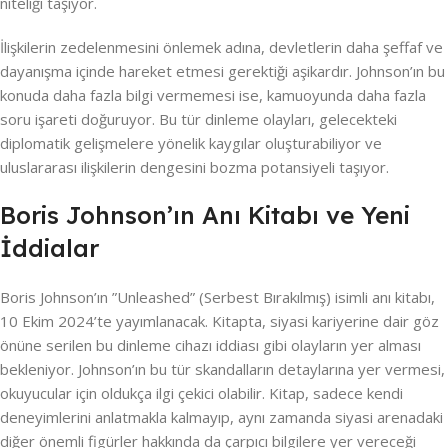
niteliği taşıyor.
İlişkilerin zedelenmesini önlemek adına, devletlerin daha şeffaf ve
dayanışma içinde hareket etmesi gerektiği aşikardır. Johnson’ın bu
konuda daha fazla bilgi vermemesi ise, kamuoyunda daha fazla
soru işareti doğuruyor. Bu tür dinleme olayları, gelecekteki
diplomatik gelişmelere yönelik kaygılar oluşturabiliyor ve
uluslararası ilişkilerin dengesini bozma potansiyeli taşıyor.
Boris Johnson’ın Anı Kitabı ve Yeni
İddialar
Boris Johnson’ın ”Unleashed” (Serbest Bırakılmış) isimli anı kitabı,
10 Ekim 2024’te yayımlanacak. Kitapta, siyasi kariyerine dair göz
önüne serilen bu dinleme cihazı iddiası gibi olayların yer alması
bekleniyor. Johnson’ın bu tür skandalların detaylarına yer vermesi,
okuyucular için oldukça ilgi çekici olabilir. Kitap, sadece kendi
deneyimlerini anlatmakla kalmayıp, aynı zamanda siyasi arenadaki
diğer önemli figürler hakkında da çarpıcı bilgilere yer vereceği