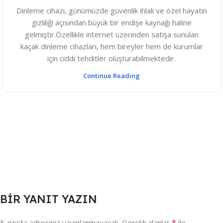
Dinleme cihazı, günümüzde güvenlik ihlali ve özel hayatın
gizliliği açısından büyük bir endişe kaynağı haline
gelmiştir.Özellikle internet üzerinden satışa sunulan
kaçak dinleme cihazları, hem bireyler hem de kurumlar
için ciddi tehditler oluşturabilmektedir.
Continue Reading
BIR YANIT YAZIN
*
E-posta adresiniz yayınlanmayacak.
Gerekli alanlar
ile