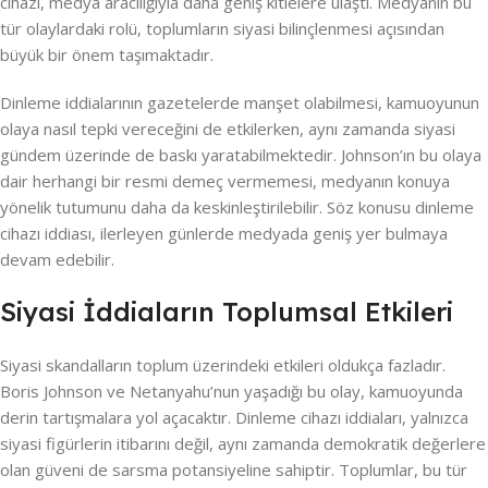
cihazı, medya aracılığıyla daha geniş kitlelere ulaştı. Medyanın bu
tür olaylardaki rolü, toplumların siyasi bilinçlenmesi açısından
büyük bir önem taşımaktadır.
Dinleme iddialarının gazetelerde manşet olabilmesi, kamuoyunun
olaya nasıl tepki vereceğini de etkilerken, aynı zamanda siyasi
gündem üzerinde de baskı yaratabilmektedir. Johnson’ın bu olaya
dair herhangi bir resmi demeç vermemesi, medyanın konuya
yönelik tutumunu daha da keskinleştirilebilir. Söz konusu dinleme
cihazı iddiası, ilerleyen günlerde medyada geniş yer bulmaya
devam edebilir.
Siyasi İddiaların Toplumsal Etkileri
Siyasi skandalların toplum üzerindeki etkileri oldukça fazladır.
Boris Johnson ve Netanyahu’nun yaşadığı bu olay, kamuoyunda
derin tartışmalara yol açacaktır. Dinleme cihazı iddiaları, yalnızca
siyasi figürlerin itibarını değil, aynı zamanda demokratik değerlere
olan güveni de sarsma potansiyeline sahiptir. Toplumlar, bu tür