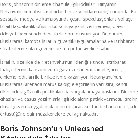
Boris Johnson’ın dinleme cihazı ile ilgili iddiaları, Binyamin
Netanyahu’nun ofisi tarafından henüz yanıtlanmamış durumda. Bu
sessizlik, medya ve kamuoyunda çeşitli spekülasyonlara yol açtı.
İsrail Başbakanlık ofisinin bu konuya yanıt vermemesi, olayın
ciddiyeti konusunda daha fazla soru oluşturuyor. Bu durum,
uluslararası kampta İsrail’in güvenlik uygulamalarına ve istihbarat
stratejilerine olan güveni sarsma potansiyeline sahip.
İsrail’in, özellikle de Netanyahu’nun liderliği altında, istihbarat
faaliyetlerinin kapsamı ve doğası üzerine yapılan eleştiriler,
dinleme iddiaları ile birlikte ivme kazanıyor. Netanyahu’nun,
uluslararası arenada maruz kaldığı eleştirilerin yanı sıra, kendi
ülkesindeki güvenlik politikaları da sorgulanmaya başlandı. Dinleme
cihazları ve casus yazılımlarla ilgili iddiaların patlak vermesi, İsrail’in
ulusal güvenlik uygulamalarının uluslararası standartlarla ne ölçüde
örtüştüğüne dair müzakerelere yol açmaktadır.
Boris Johnson’un Unleashed