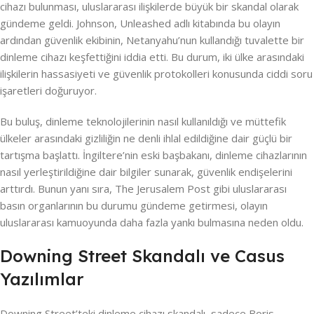
cihazı bulunması, uluslararası ilişkilerde büyük bir skandal olarak
gündeme geldi. Johnson, Unleashed adlı kitabında bu olayın
ardından güvenlik ekibinin, Netanyahu’nun kullandığı tuvalette bir
dinleme cihazı keşfettiğini iddia etti. Bu durum, iki ülke arasındaki
ilişkilerin hassasiyeti ve güvenlik protokolleri konusunda ciddi soru
işaretleri doğuruyor.
Bu buluş, dinleme teknolojilerinin nasıl kullanıldığı ve müttefik
ülkeler arasındaki gizliliğin ne denli ihlal edildiğine dair güçlü bir
tartışma başlattı. İngiltere’nin eski başbakanı, dinleme cihazlarının
nasıl yerleştirildiğine dair bilgiler sunarak, güvenlik endişelerini
arttırdı. Bunun yanı sıra, The Jerusalem Post gibi uluslararası
basın organlarının bu durumu gündeme getirmesi, olayın
uluslararası kamuoyunda daha fazla yankı bulmasına neden oldu.
Downing Street Skandalı ve Casus
Yazılımlar
Downing Street’teki dinleme cihazı skandalı, sadece Boris