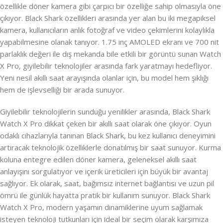
özellikle döner kamera gibi çarpıcı bir özelliğe sahip olmasıyla öne
çıkıyor. Black Shark özellikleri arasında yer alan bu iki megapiksel
kamera, kullanıcıların anlık fotoğraf ve video çekimlerini kolaylıkla
yapabilmesine olanak tanıyor. 1.75 inç AMOLED ekranı ve 700 nit
parlaklık değeri ile dış mekanda bile etkili bir görüntü sunan Watch
X Pro, giyilebilir teknolojiler arasında fark yaratmayı hedefliyor.
Yeni nesil akıllı saat arayışında olanlar için, bu model hem şıklığı
hem de işlevselliği bir arada sunuyor.
Giyilebilir teknolojilerin sunduğu yenilikler arasında, Black Shark
Watch X Pro dikkat çeken bir akıllı saat olarak öne çıkıyor. Oyun
odaklı cihazlarıyla tanınan Black Shark, bu kez kullanıcı deneyimini
artıracak teknolojik özelliklerle donatılmış bir saat sunuyor. Kurma
koluna entegre edilen döner kamera, geleneksel akıllı saat
anlayışını sorgulatıyor ve içerik üreticileri için büyük bir avantaj
sağlıyor. Ek olarak, saat, bağımsız internet bağlantısı ve uzun pil
ömrü ile günlük hayatta pratik bir kullanım sunuyor. Black Shark
Watch X Pro, modern yaşamın dinamiklerine uyum sağlamak
isteyen teknoloji tutkunları için ideal bir seçim olarak karşımıza