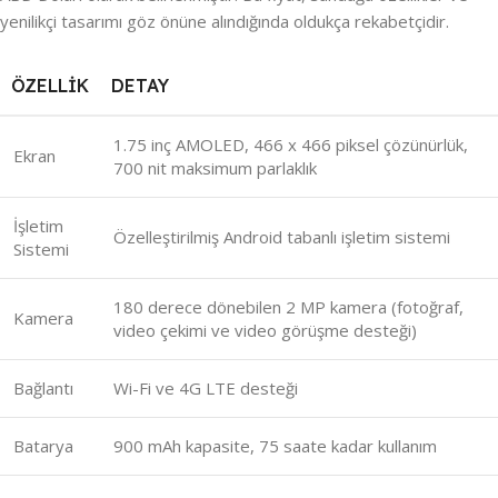
yenilikçi tasarımı göz önüne alındığında oldukça rekabetçidir.
ÖZELLIK
DETAY
1.75 inç AMOLED, 466 x 466 piksel çözünürlük,
Ekran
700 nit maksimum parlaklık
İşletim
Özelleştirilmiş Android tabanlı işletim sistemi
Sistemi
180 derece dönebilen 2 MP kamera (fotoğraf,
Kamera
video çekimi ve video görüşme desteği)
Bağlantı
Wi-Fi ve 4G LTE desteği
Batarya
900 mAh kapasite, 75 saate kadar kullanım