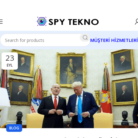
MÜŞTERİ HİZMETLERİ
23
EYL
BLOG