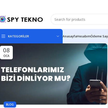
KATEGORİLER
Anasayfa
Hesabım
Ödeme Say
08
OCA
BLOG