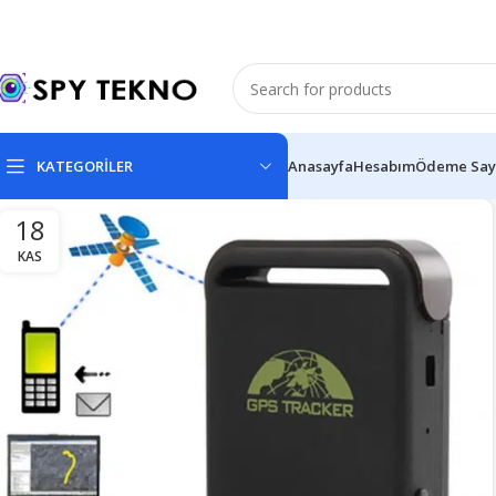
KATEGORİLER
Anasayfa
Hesabım
Ödeme Say
18
KAS