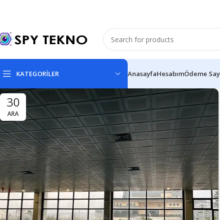
KATEGORİLER
Anasayfa
Hesabım
Ödeme Say
30
ARA