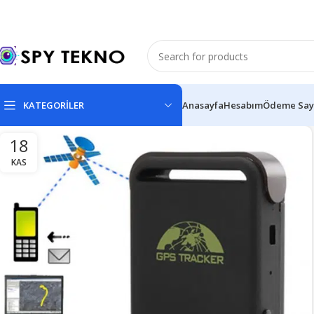
KATEGORİLER
Anasayfa
Hesabım
Ödeme Say
18
KAS