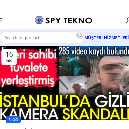
MÜŞTERİ HİZMETLERİ
16
NIS
BLOG