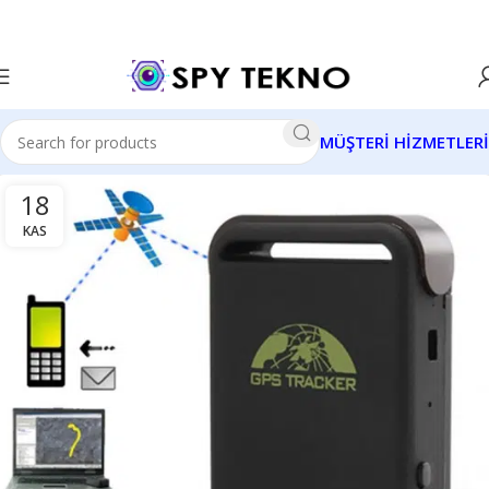
MÜŞTERİ HİZMETLERİ
18
KAS