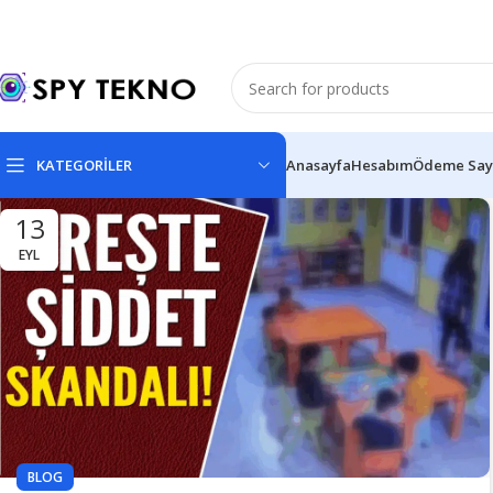
KATEGORİLER
Anasayfa
Hesabım
Ödeme Say
13
EYL
BLOG