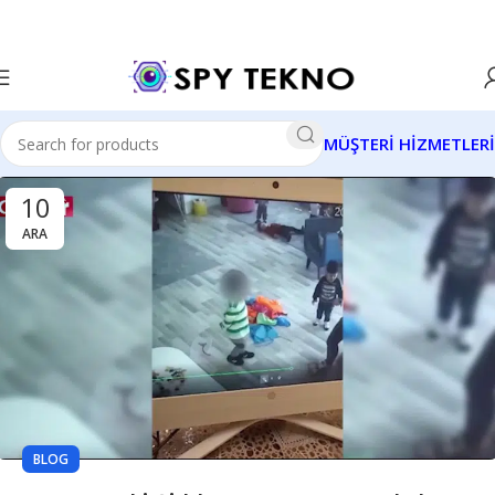
MÜŞTERİ HİZMETLERİ
10
ARA
BLOG