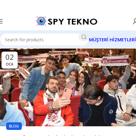
MÜŞTERİ HİZMETLERİ
02
OCA
BLOG