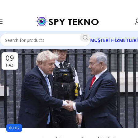
MÜŞTERİ HİZMETLERİ
09
HAZ
BLOG