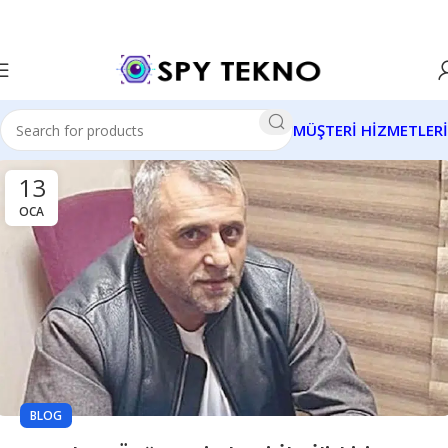
MÜŞTERİ HİZMETLERİ
13
OCA
BLOG