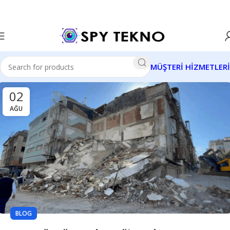
MÜŞTERİ HİZMETLERİ
02
AĞU
BLOG