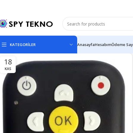
KATEGORİLER
Anasayfa
Hesabım
Ödeme Say
18
KAS