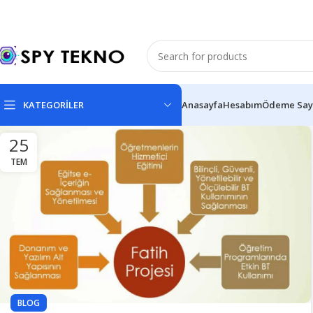
KATEGORİLER
Anasayfa
Hesabım
Ödeme Say
25
TEM
BLOG