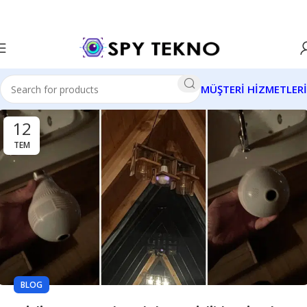
MÜŞTERİ HİZMETLERİ
12
TEM
BLOG