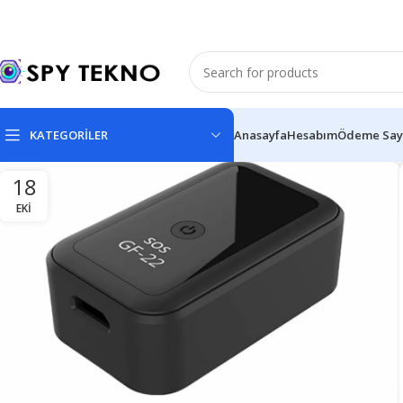
KATEGORİLER
Anasayfa
Hesabım
Ödeme Say
18
EKI