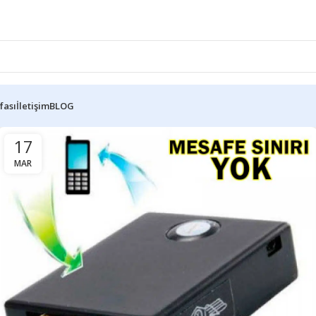
fası
İletişim
BLOG
17
MAR