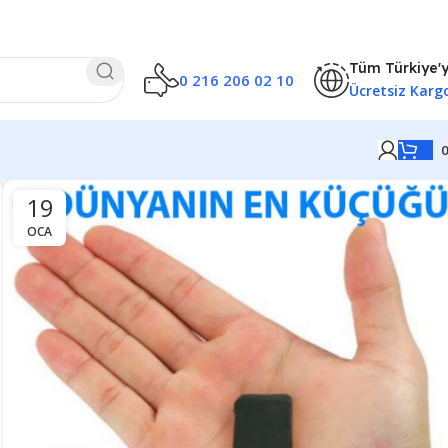
Tüm Türkiye'
0 216 206 02 10
Ücretsiz Karg
19
OCA