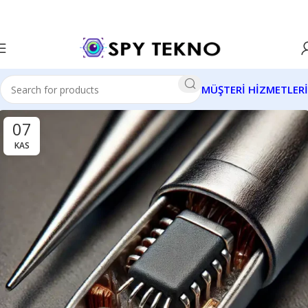
MÜŞTERİ HİZMETLERİ
07
KAS