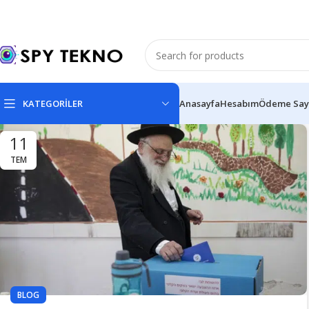
KATEGORİLER
Anasayfa
Hesabım
Ödeme Say
11
TEM
BLOG