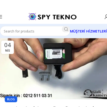
MÜŞTERİ HİZMETLERİ
04
NIS
BLOG