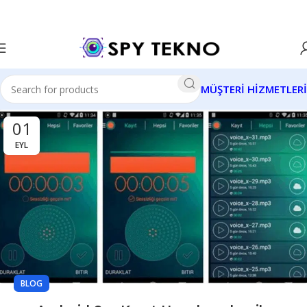
MÜŞTERİ HİZMETLERİ
01
EYL
BLOG