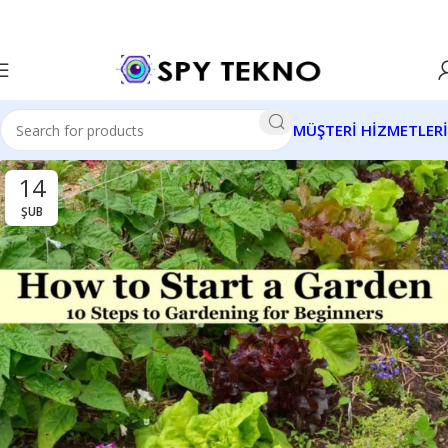
MÜŞTERİ HİZMETLERİ
14
ŞUB