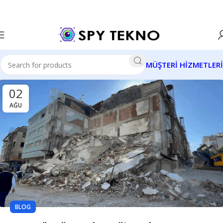
MÜŞTERİ HİZMETLERİ
02
AĞU
BLOG